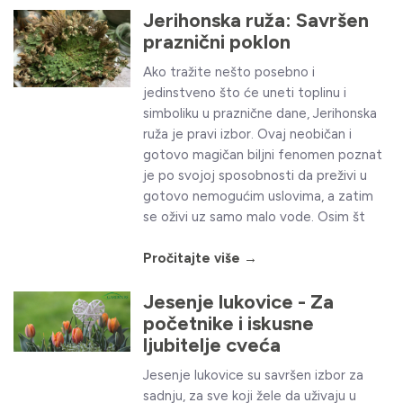
Jerihonska ruža: Savršen
praznični poklon
Ako tražite nešto posebno i
jedinstveno što će uneti toplinu i
simboliku u praznične dane, Jerihonska
ruža je pravi izbor. Ovaj neobičan i
gotovo magičan biljni fenomen poznat
je po svojoj sposobnosti da preživi u
gotovo nemogućim uslovima, a zatim
se oživi uz samo malo vode. Osim št
Pročitajte više →
Jesenje lukovice - Za
početnike i iskusne
ljubitelje cveća
Jesenje lukovice su savršen izbor za
sadnju, za sve koji žele da uživaju u