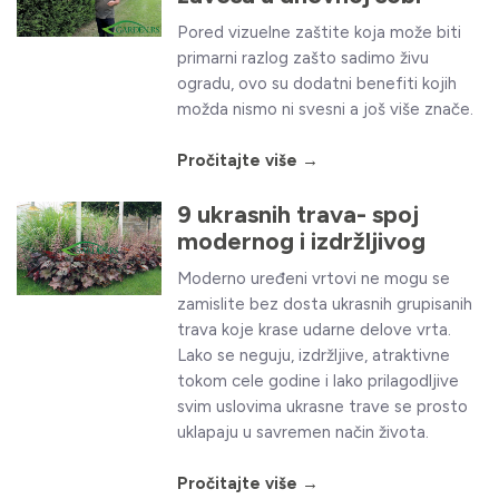
Pored vizuelne zaštite koja može biti
primarni razlog zašto sadimo živu
ogradu, ovo su dodatni benefiti kojih
možda nismo ni svesni a još više znače.
Pročitajte više →
9 ukrasnih trava- spoj
modernog i izdržljivog
Moderno uređeni vrtovi ne mogu se
zamislite bez dosta ukrasnih grupisanih
trava koje krase udarne delove vrta.
Lako se neguju, izdržljive, atraktivne
tokom cele godine i lako prilagodljive
svim uslovima ukrasne trave se prosto
uklapaju u savremen način života.
Pročitajte više →