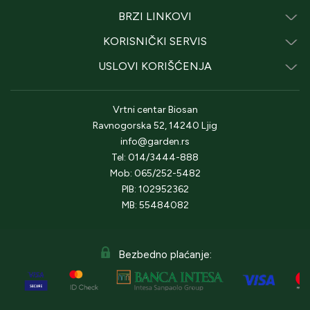
BRZI LINKOVI
KORISNIČKI SERVIS
USLOVI KORIŠĆENJA
Vrtni centar Biosan
Ravnogorska 52, 14240 Ljig
info@garden.rs
Tel: 014/3444-888
Mob: 065/252-5482
PIB: 102952362
MB: 55484082
Bezbedno plaćanje: