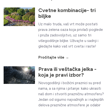
Cvetne kombinacije- tri
biljke
Uz malo truda, vaš vrt može postati
prava zelena oaza koja privlači poglede
i pruža zadovoljstvo, uz samo tri
višegodišnje biljke. Uživajte u sadnji i
gledajte kako vaš vrt cveta i raste!
Pročitajte više →
Prava ili veštačka jelka -
koja je pravi izbor?
Novogodišnji i božićni praznici su pred
nama, a sa njima i pitanje: kako ukrasiti
naš dom i stvoriti prazničnu atmosferu?
Jedan od sigurno najvažnijih a i najlepših
delova praznične atmosfere je odabir