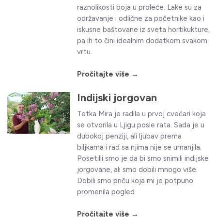
raznolikosti boja u proleće. Lake su za
održavanje i odlične za početnike kao i
iskusne baštovane iz sveta hortikukture,
pa ih to čini idealnim dodatkom svakom
vrtu.
Pročitajte više →
Indijski jorgovan
Tetka Mira je radila u prvoj cvećari koja
se otvorila u Ljigu posle rata. Sada je u
dubokoj penziji, ali ljubav prema
biljkama i rad sa njima nije se umanjila.
Posetilli smo je da bi smo snimili indijske
jorgovane, ali smo dobili mnogo više.
Dobili smo priču koja mi je potpuno
promenila pogled
Pročitajte više →