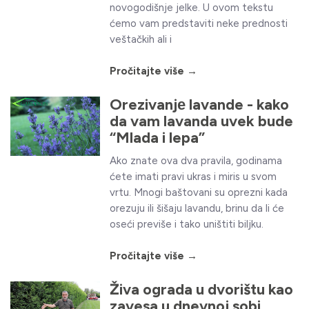
novogodišnje jelke. U ovom tekstu
ćemo vam predstaviti neke prednosti
veštačkih ali i
Pročitajte više →
Orezivanjе lavande - kako
da vam lavanda uvek bude
“Mlada i lepa”
Ako znate ova dva pravila, godinama
ćete imati pravi ukras i miris u svom
vrtu. Mnogi baštovani su oprezni kada
orezuju ili šišaju lavandu, brinu da li će
oseći previše i tako uništiti biljku.
Pročitajte više →
Živa ograda u dvorištu kao
zavesa u dnevnoj sobi