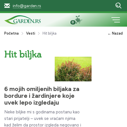
info@garden.rs
0
Početna
Vesti
Hit biljka
← Nazad
Hit biljka
6 mojih omiljenih biljaka za
bordure i žardinjere koje
uvek lepo izgledaju
Neke biljke mi s godinama postanu kao
stari prijatelji – uvek se vraćam njima
kad želim da prostor izgleda negovano i