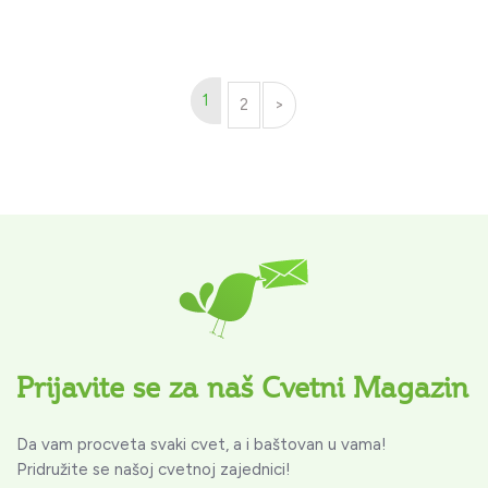
1
2
>
Prijavite se za naš Cvetni Magazin
Da vam procveta svaki cvet, a i baštovan u vama!
Pridružite se našoj cvetnoj zajednici!