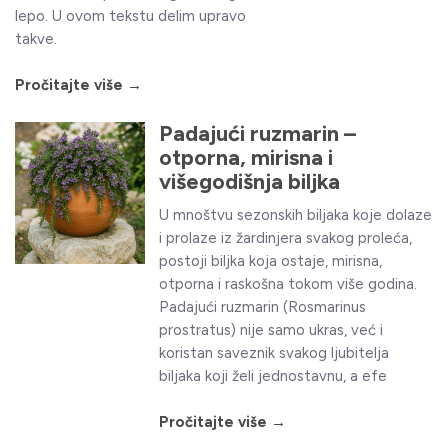
lepo. U ovom tekstu delim upravo
takve.
Pročitajte više →
Padajući ruzmarin –
otporna, mirisna i
višegodišnja biljka
U mnoštvu sezonskih biljaka koje dolaze
i prolaze iz žardinjera svakog proleća,
postoji biljka koja ostaje, mirisna,
otporna i raskošna tokom više godina.
Padajući ruzmarin (Rosmarinus
prostratus) nije samo ukras, već i
koristan saveznik svakog ljubitelja
biljaka koji želi jednostavnu, a efe
Pročitajte više →