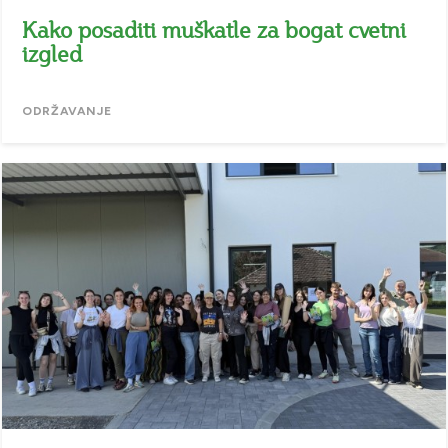
Kako posaditi muškatle za bogat cvetni
izgled
ODRŽAVANJE