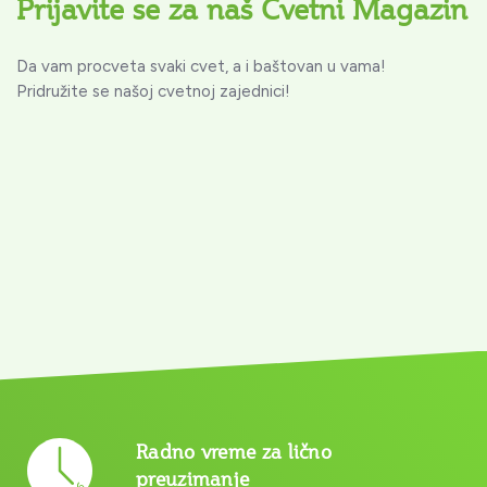
Prijavite se za naš Cvetni Magazin
Da vam procveta svaki cvet, a i baštovan u vama!
Pridružite se našoj cvetnoj zajednici!
Radno vreme za lično
preuzimanje