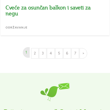
Cveće za osunčan balkon i saveti za
negu
ODRŽAVANJE
1
2
3
4
5
6
7
>