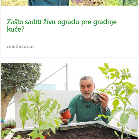
Zašto saditi živu ogradu pre gradnje
kuće?
ODRŽAVANJE