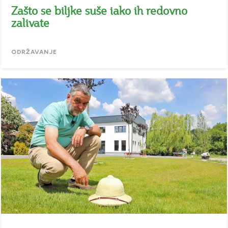
Zašto se biljke suše iako ih redovno
zalivate
ODRŽAVANJE