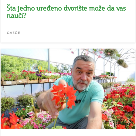
Šta jedno uređeno dvorište može da vas
nauči?
CVEĆE