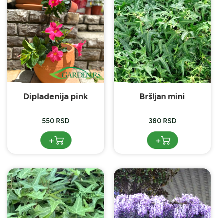
Dipladenija pink
Bršljan mini
550 RSD
380 RSD
+
+