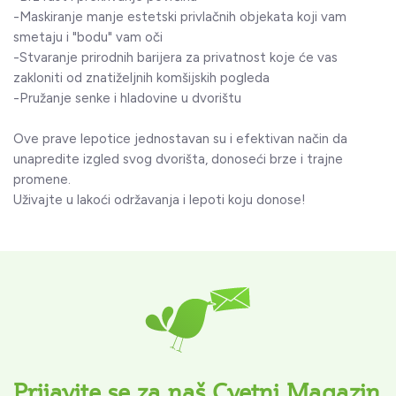
-Maskiranje manje estetski privlačnih objekata koji vam
smetaju i "bodu" vam oči
-Stvaranje prirodnih barijera za privatnost koje će vas
zakloniti od znatiželjnih komšijskih pogleda
-Pružanje senke i hladovine u dvorištu
Ove prave lepotice jednostavan su i efektivan način da
unapredite izgled svog dvorišta, donoseći brze i trajne
promene.
Uživajte u lakoći održavanja i lepoti koju donose!
Prijavite se za naš Cvetni Magazin