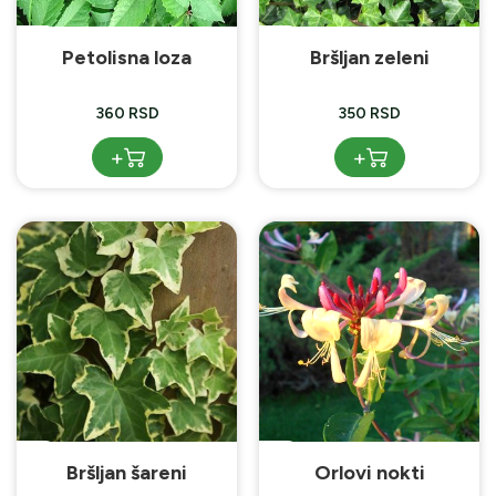
Petolisna loza
Bršljan zeleni
360 RSD
350 RSD
+
+
Bršljan šareni
Orlovi nokti