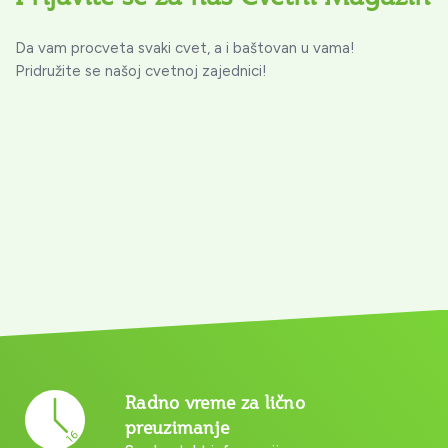
Da vam procveta svaki cvet, a i baštovan u vama!
Pridružite se našoj cvetnoj zajednici!
Radno vreme za lično
preuzimanje