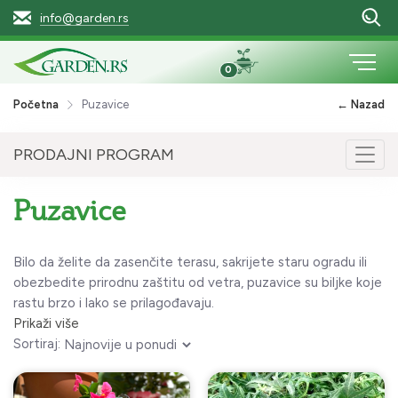
info@garden.rs
0
Početna
Puzavice
← Nazad
PRODAJNI PROGRAM
Togg
navig
Puzavice
Bilo da želite da zasenčite terasu, sakrijete staru ogradu ili
obezbedite prirodnu zaštitu od vetra, puzavice su biljke koje
rastu brzo i lako se prilagođavaju.
Prikaži više
Sortiraj: