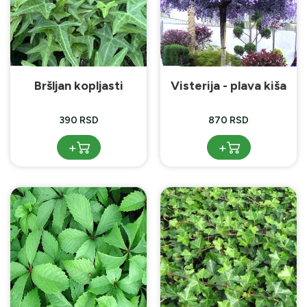
Bršljan kopljasti
Visterija - plava kiša
390 RSD
870 RSD
+
+