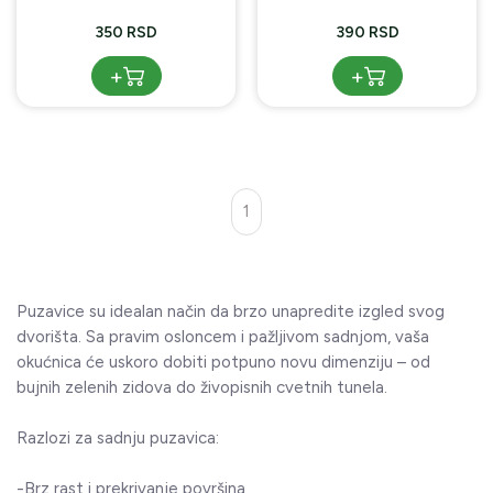
350 RSD
390 RSD
+
+
1
Puzavice su idealan način da brzo unapredite izgled svog
dvorišta. Sa pravim osloncem i pažljivom sadnjom, vaša
okućnica će uskoro dobiti potpuno novu dimenziju – od
bujnih zelenih zidova do živopisnih cvetnih tunela.
Razlozi za sadnju puzavica:
-Brz rast i prekrivanje površina