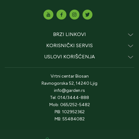
BRZI LINKOVI
KORISNIČKI SERVIS
USLOVI KORIŠĆENJA
Vrtni centar Biosan
Ravnogorska 52, 14240 Ljig
info@garden.rs
Tel: 014/3444-888
Mob: 065/252-5482
PIB: 102952362
MB: 55484082