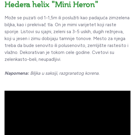
Hedera helix "Mini Heron"
Može se puzati od 1-1,5m ili poslužiti kao padajuća zimzelena
biljka, kao i prekrivač tla. On je mimi varijetet koji raste
sporije. Listovi su sjajni, zeleni sa 3-5 uskih, dugih režnjeva,
koji u jesen i zimu dobijaju tamnije tonove. Mesto za njega
treba da bude senovito ili polusenovito, zemljište rastesito i
vlažno. Dekorativan je tokom cele godine. Cvetovi su
zelenkasto-beli, neupadljivi.
Napomena:
Biljka u saksiji, razgranatog korena.