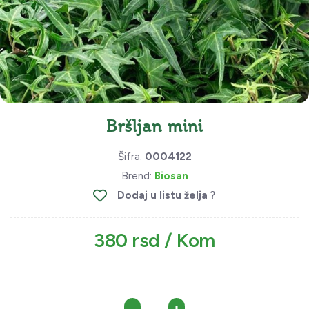
Bršljan mini
Šifra:
0004122
Brend:
Biosan
Dodaj u listu želja ?
380 rsd / Kom