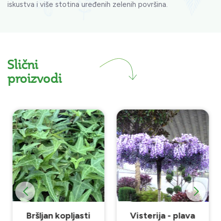
iskustva i više stotina uređenih zelenih površina.
Slični
proizvodi
Bršljan kopljasti
Visterija - plava