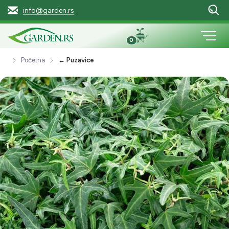
info@garden.rs
0
Početna
← Puzavice