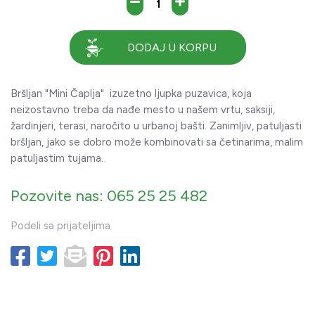
DODAJ U KORPU
Bršljan "Mini Čaplja" izuzetno ljupka puzavica, koja
neizostavno treba da nađe mesto u našem vrtu, saksiji,
žardinjeri, terasi, naročito u urbanoj bašti. Zanimljiv, patuljasti
bršljan, jako se dobro može kombinovati sa četinarima, malim
patuljastim tujama.
Pozovite nas: 065 25 25 482
Podeli sa prijateljima