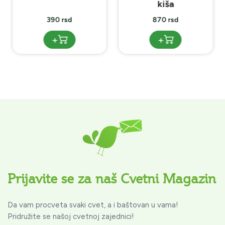
kiša
390 rsd
870 rsd
+
+
Prijavite se za naš Cvetni Magazin
Da vam procveta svaki cvet, a i baštovan u vama!
Pridružite se našoj cvetnoj zajednici!