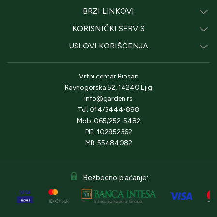
BRZI LINKOVI
KORISNIČKI SERVIS
USLOVI KORIŠĆENJA
Vrtni centar Biosan
Ravnogorska 52, 14240 Ljig
info@garden.rs
Tel: 014/3444-888
Mob: 065/252-5482
PIB: 102952362
MB: 55484082
Bezbedno plaćanje: