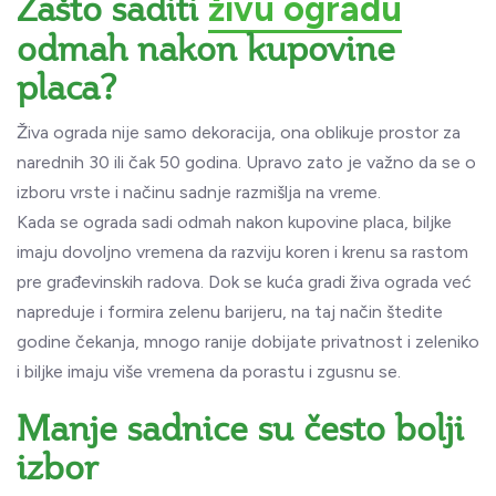
Zašto saditi
živu ogradu
odmah nakon kupovine
placa?
Živa ograda nije samo dekoracija, ona oblikuje prostor za
narednih 30 ili čak 50 godina. Upravo zato je važno da se o
izboru vrste i načinu sadnje razmišlja na vreme.
Kada se ograda sadi odmah nakon kupovine placa, biljke
imaju dovoljno vremena da razviju koren i krenu sa rastom
pre građevinskih radova. Dok se kuća gradi živa ograda već
napreduje i formira zelenu barijeru, na taj način štedite
godine čekanja, mnogo ranije dobijate privatnost i zeleniko
i biljke imaju više vremena da porastu i zgusnu se.
Manje sadnice su često bolji
izbor