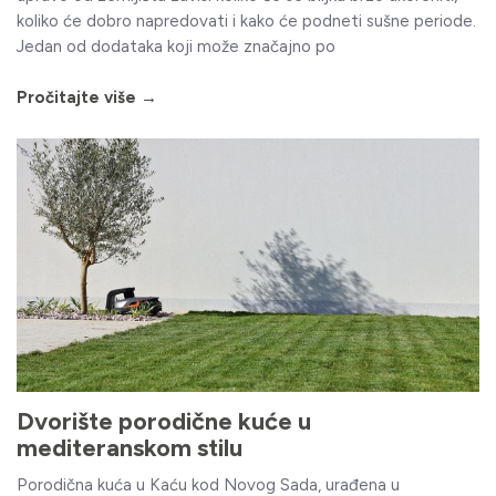
koliko će dobro napredovati i kako će podneti sušne periode.
Jedan od dodataka koji može značajno po
Pročitajte više →
Dvorište porodične kuće u
mediteranskom stilu
Porodična kuća u Kaću kod Novog Sada, urađena u