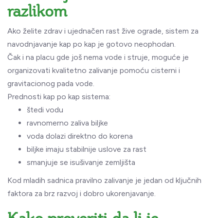
razlikom
Ako želite zdrav i ujednačen rast žive ograde, sistem za
navodnjavanje kap po kap je gotovo neophodan.
Čak i na placu gde još nema vode i struje, moguće je
organizovati kvalitetno zalivanje pomoću cisterni i
gravitacionog pada vode.
Prednosti kap po kap sistema:
štedi vodu
ravnomerno zaliva biljke
voda dolazi direktno do korena
biljke imaju stabilnije uslove za rast
smanjuje se isušivanje zemljišta
Kod mladih sadnica pravilno zalivanje je jedan od ključnih
faktora za brz razvoj i dobro ukorenjavanje.