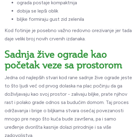
ograda postaje kompaktnija
dobija se lepši oblik
biljke formiraju gust zid zelenila
Kod fotinije je posebno važno redovno orezivanje jer tada
daje veliki broj novih crvenih izdanaka.
Sadnja žive ograde kao
početak veze sa prostorom
Jedna od najlepših stvari kod rane sadnje žive ograde jeste
to što ljudi već od prvog dolaska na plac počinju da ga
doživljavaju kao svoj prostor - zalivaju biljke, prate njihov
rast i polako grade odnos sa budućim domom. Taj proces
održavanja i brige o biljkama stvara osećaj povezanosti
mnogo pre nego što kuća bude završena, pa i samo
uređenje dvorišta kasnije dolazi prirodnije i sa više
zadovoljstva.