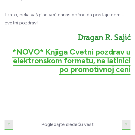
I zato, neka vaš plac već danas počne da postaje dom -
cvetni pozdrav!
Dragan R. Sajić
*NOVO* Knjiga Cvetni pozdrav u
elektronskom formatu, na latinici
po promotivnoj ceni
«
Pogledajte sledeću vest
»