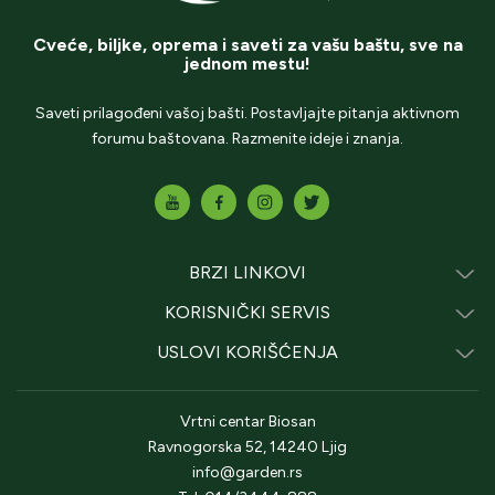
Cveće, biljke, oprema i saveti za vašu baštu, sve na
jednom mestu!
Saveti prilagođeni vašoj bašti. Postavljajte pitanja aktivnom
forumu baštovana. Razmenite ideje i znanja.
BRZI LINKOVI
KORISNIČKI SERVIS
USLOVI KORIŠĆENJA
Vrtni centar Biosan
Ravnogorska 52, 14240 Ljig
info@garden.rs