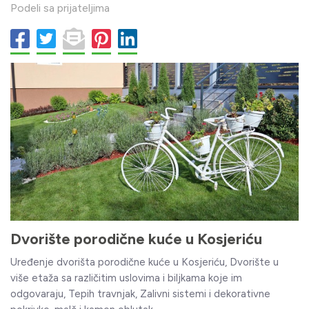
Podeli sa prijateljima
Dvorište porodične kuće u Kosjeriću
Uređenje dvorišta porodične kuće u Kosjeriću, Dvorište u
više etaža sa različitim uslovima i biljkama koje im
odgovaraju, Tepih travnjak, Zalivni sistemi i dekorativne