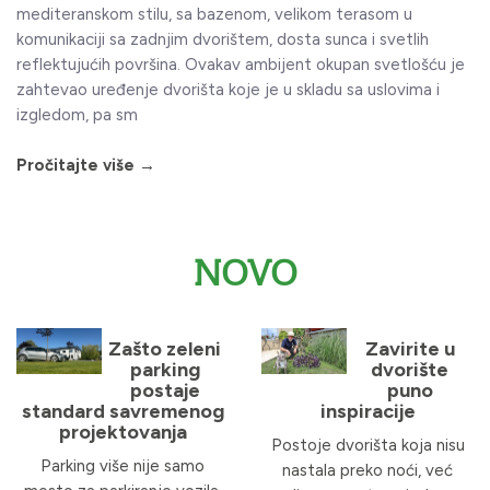
mediteranskom stilu, sa bazenom, velikom terasom u
komunikaciji sa zadnjim dvorištem, dosta sunca i svetlih
reflektujućih površina. Ovakav ambijent okupan svetlošću je
zahtevao uređenje dvorišta koje je u skladu sa uslovima i
izgledom, pa sm
Pročitajte više →
NOVO
Zašto zeleni
Zavirite u
parking
dvorište
postaje
puno
standard savremenog
inspiracije
projektovanja
Postoje dvorišta koja nisu
Parking više nije samo
nastala preko noći, već