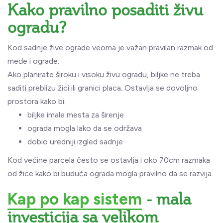
Kako pravilno posaditi živu
ogradu?
Kod sadnje žive ograde veoma je važan pravilan razmak od
međe i ograde.
Ako planirate široku i visoku živu ogradu, biljke ne treba
saditi preblizu žici ili granici placa. Ostavlja se dovoljno
prostora kako bi:
biljke imale mesta za širenje
ograda mogla lako da se održava
dobio uredniji izgled sadnje
Kod većine parcela često se ostavlja i oko 70cm razmaka
od žice kako bi buduća ograda mogla pravilno da se razvija.
- mala
Kap po kap sistem
investicija sa velikom