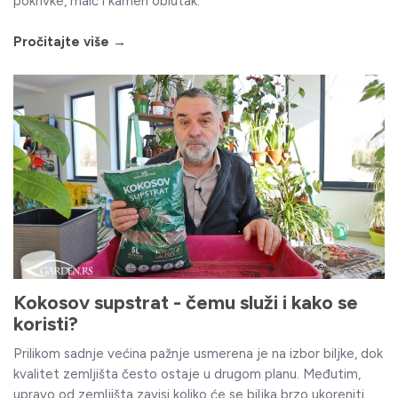
pokrivke, malč i kamen oblutak.
Pročitajte više →
Kokosov supstrat - čemu služi i kako se
koristi?
Prilikom sadnje većina pažnje usmerena je na izbor biljke, dok
kvalitet zemljišta često ostaje u drugom planu. Međutim,
upravo od zemljišta zavisi koliko će se biljka brzo ukoreniti,