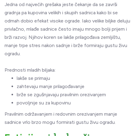
Jedna od najvećih grešaka jeste čekanje da se završi
gradnja pa kupovina velikih i skupih sadnica kako bi se
odmah dobio efekat visoke ograde. Iako velike biljke deluju
privlačno, mlađe sadnice često imaju mnogo bolji prijem i
brži razvoj. Njihov koren se lakše prilagođava zemljištu,
manje trpe stres nakon sadnje i brže formiraju gustu živu
ogradu.
Prednosti mladih biljaka:
lakše se primaju
zahtevaju manje prilagođavanje
brže se zgušnjavaju pravilnim orezivanjem
povoljnije su za kupovinu
Pravilnim održavanjem i redovnim orezivanjem manje
sadnice vrlo brzo mogu formirati gustu živu ogradu.