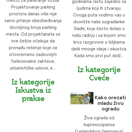
mesto za parkiranje vozila.
godinama rastu zajedno sa
Projektovanje parking
ljudima koji ih stvaraju.
prostora danas više nije
Ovoga puta vodimo vas u
samo pitanje obezbeđivanja
dvorište naše sugrađanke
dovoljnog broja parking
Slađe, koja često dolazi u
mesta. Od projektanata se
našu radnju i sa kojom smo
sve češće očekuje da
kroz razgovore o biljkama
pronađu rešenje koje će
delili mnoge ideje i iskustva.
istovremeno zadovoljiti
Kada smo prvi put došl....
funkcionalne zahteve,
Iz kategorije
urbanističke uslove, e....
Cveće
Iz kategorije
Iskustva iz
prakse
Kako orezati
mladu živu
ogradu
Živa ograda od
kupresociparisa
(Lejlandskog čempresa)