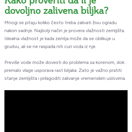
Kako proveriti da li je
dovoljno zalivena biljka?
Mnogi se pitaju koliko često treba zalivati živu ogradu
nakon sadnje. Najbolji način je provera vlažnosti zemljišta.
Idealna vlažnost je kada zemlja može da se oblikuje u
grudvu, ali se ne raspada niti curi voda iz nje.
Previše vode može dovesti do problema sa korenom, dok
premalo vlage usporava rast biljaka. Zato je važno pratiti
stanje zemljišta i prilagoditi zalivanje vremenskim uslovima.