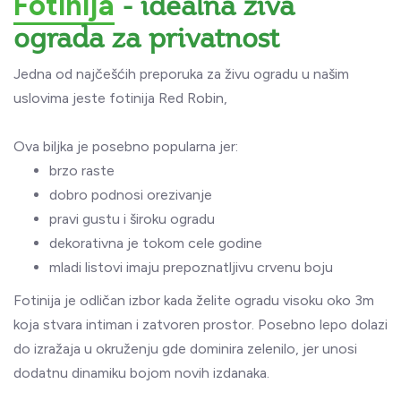
- idealna živa
Fotinija
ograda za privatnost
Jedna od najčešćih preporuka za živu ogradu u našim
uslovima jeste fotinija Red Robin,
Ova biljka je posebno popularna jer:
brzo raste
dobro podnosi orezivanje
pravi gustu i široku ogradu
dekorativna je tokom cele godine
mladi listovi imaju prepoznatljivu crvenu boju
Fotinija je odličan izbor kada želite ogradu visoku oko 3m
koja stvara intiman i zatvoren prostor. Posebno lepo dolazi
do izražaja u okruženju gde dominira zelenilo, jer unosi
dodatnu dinamiku bojom novih izdanaka.