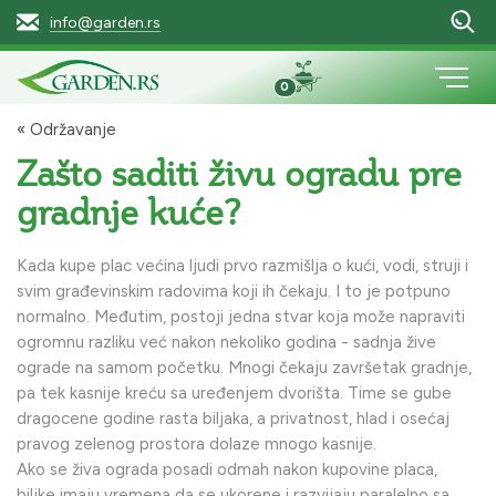
info@garden.rs
0
« Održavanje
Zašto saditi živu ogradu pre
gradnje kuće?
Kada kupe plac većina ljudi prvo razmišlja o kući, vodi, struji i
svim građevinskim radovima koji ih čekaju. I to je potpuno
normalno. Međutim, postoji jedna stvar koja može napraviti
ogromnu razliku već nakon nekoliko godina - sadnja žive
ograde na samom početku. Mnogi čekaju završetak gradnje,
pa tek kasnije kreću sa uređenjem dvorišta. Time se gube
dragocene godine rasta biljaka, a privatnost, hlad i osećaj
pravog zelenog prostora dolaze mnogo kasnije.
Ako se živa ograda posadi odmah nakon kupovine placa,
biljke imaju vremena da se ukorene i razvijaju paralelno sa