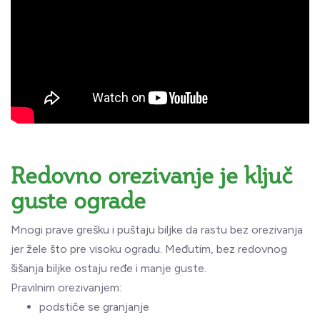
Redovno orezivanje je ključ
guste ograde
Mnogi prave grešku i puštaju biljke da rastu bez orezivanja
jer žele što pre visoku ogradu. Međutim, bez redovnog
šišanja biljke ostaju ređe i manje guste.
Pravilnim orezivanjem:
podstiče se granjanje