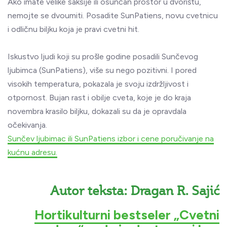
Ako imate velike saksije ili osunčan prostor u dvorištu,
nemojte se dvoumiti. Posadite SunPatiens, novu cvetnicu
i odličnu biljku koja je pravi cvetni hit.
Iskustvo ljudi koji su prošle godine posadili Sunčevog
ljubimca (SunPatiens), više su nego pozitivni. I pored
visokih temperatura, pokazala je svoju izdržljivost i
otpornost. Bujan rast i obilje cveta, koje je do kraja
novembra krasilo biljku, dokazali su da je opravdala
očekivanja.
Sunčev ljubimac ili SunPatiens izbor i cene poručivanje na
kućnu adresu.
Autor teksta: Dragan R. Sajić
Hortikulturni bestseler „Cvetni