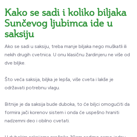
Kako se sadi i koliko biljaka
Sunčevog ljubimca ide u
saksiju
Ako se sadi u saksiju, treba manje biljaka nego muškatli ili
nekih drugih cvetnica. U onu klasičnu žardinjeru ne više od
dve biljke.
Što veća saksija, biljka je lepša, više cveta i lakše je
održavati potrebnu vlagu.
Bitnije je da saksija bude duboka, to će biljci omogućiti da
formira jači korenov sistem i onda će uspešno hraniti
nadzemni deo i obilno cvetati.