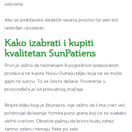
uslovima.
Ako se pridržavate sledećih saveta prostor će vam biti
raskošan i poseban.
Kako izabrati i kupiti
kvalitetan SunPatiens
Prvo je važno da neznanjem ili pogrešnom preporukom
prodavca ne kupite Novu Gvineju biljku koja ne se može
gajiti na suncu. To se često dešava. Poverenje u
proizvođača je od presudnog značaja.
Birajte biljku koja je žbunasta, nije važno da li ima cvet već
potencijal da kasnije formira puno grana koji će se svakako
okititi cvetom. Obratite pažnju da listovi budu zdravi,
tamno zeleni i nemaju fleke po sebi.