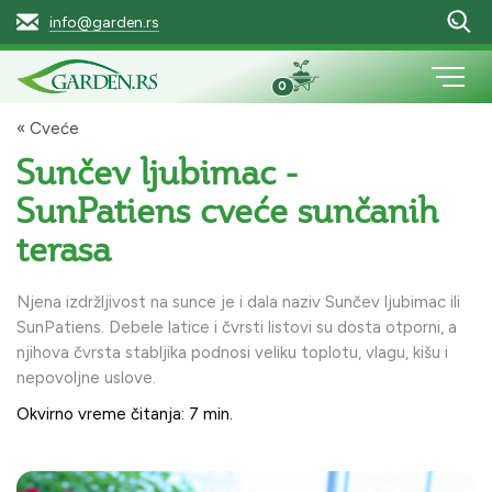
info@garden.rs
0
« Cveće
Sunčev ljubimac -
SunPatiens cveće sunčanih
terasa
Njena izdržljivost na sunce je i dala naziv Sunčev ljubimac ili
SunPatiens. Debele latice i čvrsti listovi su dosta otporni, a
njihova čvrsta stabljika podnosi veliku toplotu, vlagu, kišu i
nepovoljne uslove.
Okvirno vreme čitanja: 7 min.