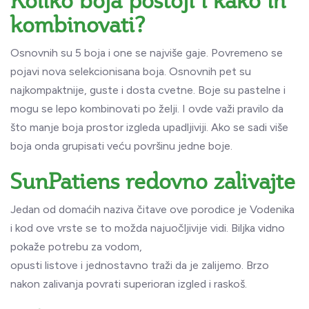
Koliko boja postoji i kako ih
kombinovati?
Osnovnih su 5 boja i one se najviše gaje. Povremeno se
pojavi nova selekcionisana boja. Osnovnih pet su
najkompaktnije, guste i dosta cvetne. Boje su pastelne i
mogu se lepo kombinovati po želji. I ovde važi pravilo da
što manje boja prostor izgleda upadljiviji. Ako se sadi više
boja onda grupisati veću površinu jedne boje.
SunPatiens redovno zalivajte
Jedan od domaćih naziva čitave ove porodice je Vodenika
i kod ove vrste se to možda najuočljivije vidi. Biljka vidno
pokaže potrebu za vodom,
opusti listove i jednostavno traži da je zalijemo. Brzo
nakon zalivanja povrati superioran izgled i raskoš.