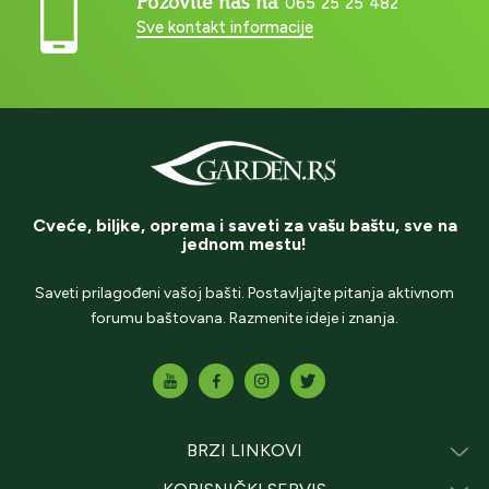
Pozovite nas na
065 25 25 482
Sve kontakt informacije
Cveće, biljke, oprema i saveti za vašu baštu, sve na
jednom mestu!
Saveti prilagođeni vašoj bašti. Postavljajte pitanja aktivnom
forumu baštovana. Razmenite ideje i znanja.
BRZI LINKOVI