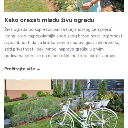
Kako orezati mladu živu ogradu
Živa ograda od kupresociparisa (Lejlandskog čempresa)
jedna je od najpopularnijih zbog svog brzog rasta, otpornosti
i sposobnosti da za kratko vreme napravi gust zeleni zid koji
štiti privatnost. Ipak, mnogi naprave grešku u prvim
godinama jer misle da mladu biljku ne treba dirati. Upravo
Pročitajte više →