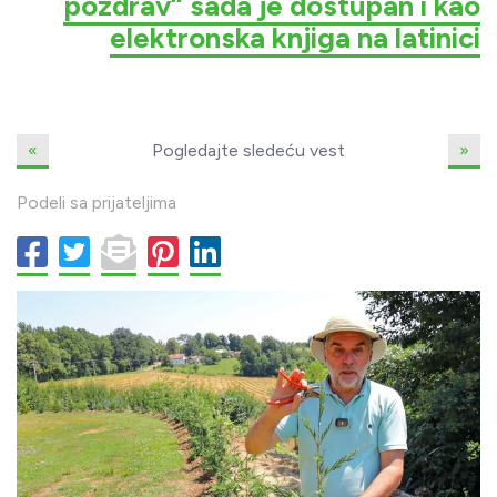
pozdrav“ sada je dostupan i kao
elektronska knjiga na latinici
«
Pogledajte sledeću vest
»
Podeli sa prijateljima