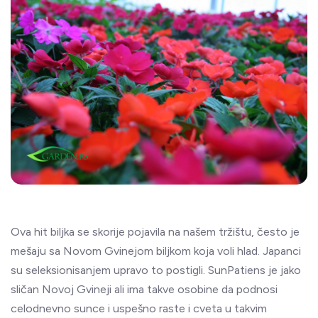
Ova hit biljka se skorije pojavila na našem tržištu, često je
mešaju sa Novom Gvinejom biljkom koja voli hlad. Japanci
su seleksionisanjem upravo to postigli. SunPatiens je jako
sličan Novoj Gvineji ali ima takve osobine da podnosi
celodnevno sunce i uspešno raste i cveta u takvim