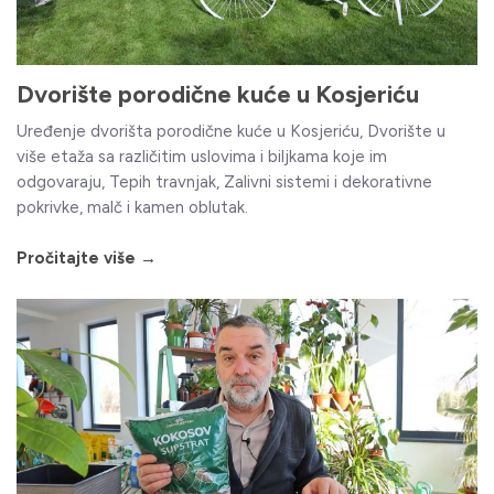
Dvorište porodične kuće u Kosjeriću
Uređenje dvorišta porodične kuće u Kosjeriću, Dvorište u
više etaža sa različitim uslovima i biljkama koje im
odgovaraju, Tepih travnjak, Zalivni sistemi i dekorativne
pokrivke, malč i kamen oblutak.
Pročitajte više →