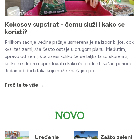
Kokosov supstrat - čemu služi i kako se
koristi?
Prilikom sadnje većina pažnje usmerena je na izbor biljke, dok
kvalitet zemljišta često ostaje u drugom planu. Međutim,
upravo od zemljišta zavisi koliko će se biljka brzo ukoreniti,
koliko će dobro napredovati i kako će podneti sušne periode.
Jedan od dodataka koji može značajno po
Pročitajte više →
NOVO
Uređenje
Zašto zeleni