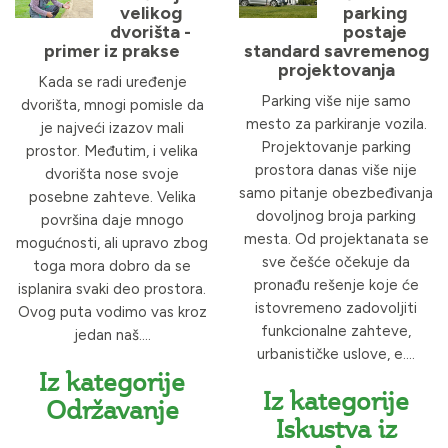
velikog
parking
dvorišta -
postaje
primer iz prakse
standard savremenog
projektovanja
Kada se radi uređenje
Parking više nije samo
dvorišta, mnogi pomisle da
mesto za parkiranje vozila.
je najveći izazov mali
Projektovanje parking
prostor. Međutim, i velika
prostora danas više nije
dvorišta nose svoje
samo pitanje obezbeđivanja
posebne zahteve. Velika
dovoljnog broja parking
površina daje mnogo
mesta. Od projektanata se
mogućnosti, ali upravo zbog
sve češće očekuje da
toga mora dobro da se
pronađu rešenje koje će
isplanira svaki deo prostora.
istovremeno zadovoljiti
Ovog puta vodimo vas kroz
funkcionalne zahteve,
jedan naš....
urbanističke uslove, e....
Iz kategorije
Iz kategorije
Održavanje
Iskustva iz