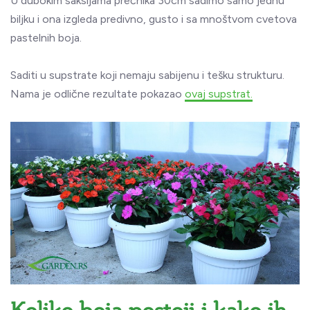
U dubokim saksijama prečnika 30cm sadimo samo jednu
biljku i ona izgleda predivno, gusto i sa mnoštvom cvetova
pastelnih boja.
Saditi u supstrate koji nemaju sabijenu i tešku strukturu.
Nama je odlične rezultate pokazao
ovaj supstrat.