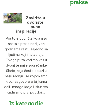
prakse
Zavirite u
dvorište
puno
inspiracije
Postoje dvorišta koja nisu
nastala preko noći, već
godinama rastu zajedno sa
ljudima koji ih stvaraju.
Ovoga puta vodimo vas u
dvorište naše sugrađanke
Slađe, koja često dolazi u
našu radnju i sa kojom smo
kroz razgovore o biljkama
delili mnoge ideje i iskustva.
Kada smo prvi put došl....
Iz kategorije