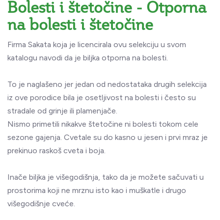
Bolesti i štetočine - Otporna
na bolesti i štetočine
Firma Sakata koja je licencirala ovu selekciju u svom
katalogu navodi da je biljka otporna na bolesti.
To je naglašeno jer jedan od nedostataka drugih selekcija
iz ove porodice bila je osetljivost na bolesti i često su
stradale od grinje ili plamenjače.
Nismo primetili nikakve štetočine ni bolesti tokom cele
sezone gajenja. Cvetale su do kasno u jesen i prvi mraz je
prekinuo raskoš cveta i boja.
Inače biljka je višegodišnja, tako da je možete sačuvati u
prostorima koji ne mrznu isto kao i muškatle i drugo
višegodišnje cveće.