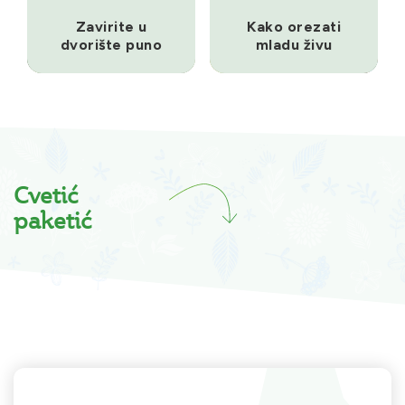
Zavirite u
Kako orezati
dvorište puno
mladu živu
inspiracije
ogradu
Cvetić
paketić
CVEĆE
ODRŽAVANJE
iz kategorije
iz kategorije