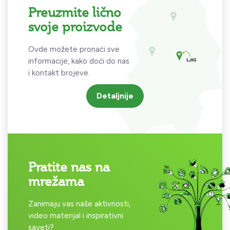
Preuzmite lično
svoje proizvode
Ovde možete pronaći sve
informacije, kako doći do nas
i kontakt brojeve.
Detaljnije
Pratite nas na
mrežama
Zanimaju vas naše aktivnosti,
video materijal i inspirativni
saveti?