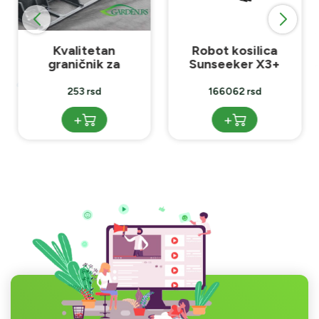
Kvalitetan
Robot kosilica
graničnik za
Sunseeker X3+
travnjak
253 rsd
166062 rsd
+
+