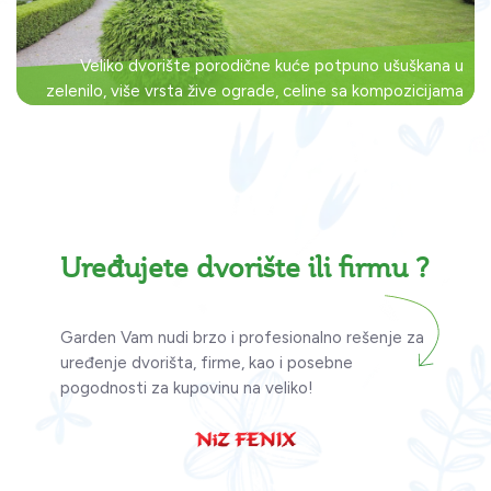
Veliko dvorište porodične kuće potpuno ušuškana u
zelenilo, više vrsta žive ograde, celine sa kompozicijama
ukrasnih biljaka i travnjak formiran sejanjem.
Uređujete dvorište ili firmu ?
Garden Vam nudi brzo i profesionalno rešenje za
uređenje dvorišta, firme, kao i posebne
pogodnosti za kupovinu na veliko!