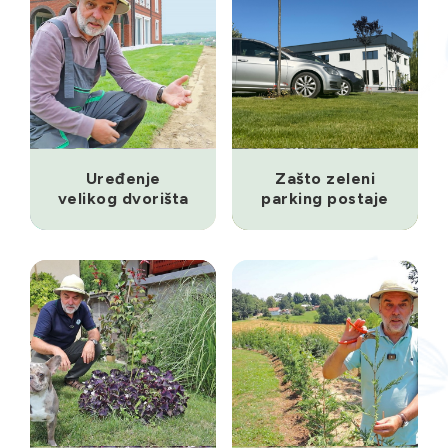
Uređenje
Zašto zeleni
velikog dvorišta
parking postaje
- primer iz
standard
prakse
savremenog
projektovanja
ISKUSTVA IZ
iz
ODRŽAVANJE
kategorije
PRAKSE
iz kategorije