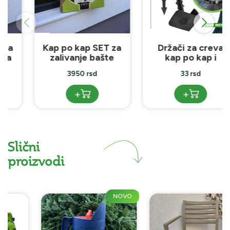
Kap po kap SET za
Držači za creva
zalivanje bašte
kap po kap i
agrotekstil
3950 rsd
33 rsd
+
+
Slični
proizvodi
NOVO