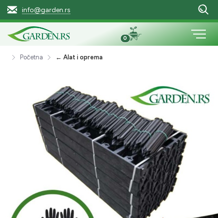
info@garden.rs
0
Početna
← Alat i oprema