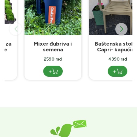
Mixer đubriva i
Baštenska stolica
semena
Capri- kapućino
2590 rsd
4390 rsd
+
+