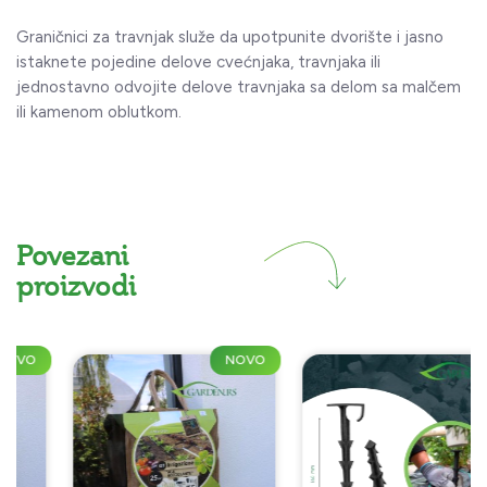
Graničnici za travnjak služe da upotpunite dvorište i jasno
istaknete pojedine delove cvećnjaka, travnjaka ili
jednostavno odvojite delove travnjaka sa delom sa malčem
ili kamenom oblutkom.
Povezani
proizvodi
NOVO