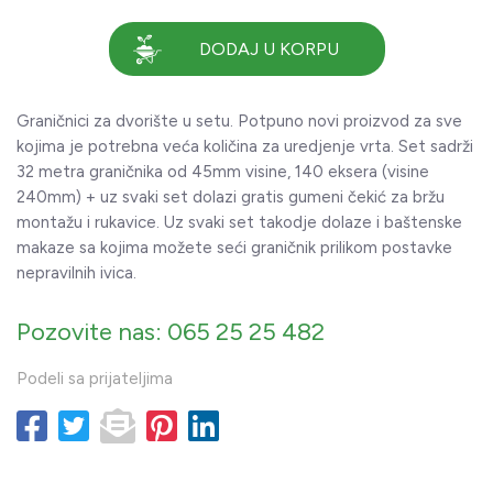
DODAJ U KORPU
Graničnici za dvorište u setu. Potpuno novi proizvod za sve
kojima je potrebna veća količina za uredjenje vrta. Set sadrži
32 metra graničnika od 45mm visine, 140 eksera (visine
240mm) + uz svaki set dolazi gratis gumeni čekić za bržu
montažu i rukavice. Uz svaki set takodje dolaze i baštenske
makaze sa kojima možete seći graničnik prilikom postavke
nepravilnih ivica.
Pozovite nas: 065 25 25 482
Podeli sa prijateljima