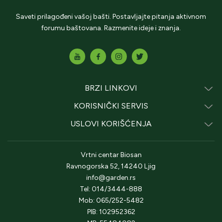
Saveti prilagođeni vašoj bašti. Postavljajte pitanja aktivnom
forumu baštovana. Razmenite ideje i znanja.
BRZI LINKOVI
KORISNIČKI SERVIS
USLOVI KORIŠĆENJA
Vrtni centar Biosan
Ravnogorska 52, 14240 Ljig
info@garden.rs
Tel: 014/3444-888
Mob: 065/252-5482
PIB: 102952362