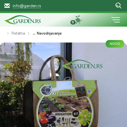
info@garden.rs
0
Početna
← Navodnjavanje
NOVO