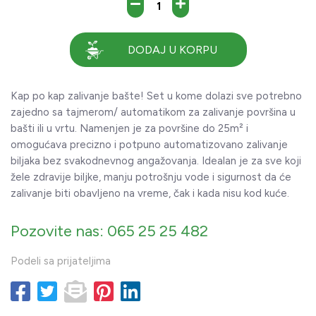
DODAJ U KORPU
Kap po kap zalivanje bašte! Set u kome dolazi sve potrebno
zajedno sa tajmerom/ automatikom za zalivanje površina u
bašti ili u vrtu. Namenjen je za površine do 25m² i
omogućava precizno i potpuno automatizovano zalivanje
biljaka bez svakodnevnog angažovanja. Idealan je za sve koji
žele zdravije biljke, manju potrošnju vode i sigurnost da će
zalivanje biti obavljeno na vreme, čak i kada nisu kod kuće.
Pozovite nas: 065 25 25 482
Podeli sa prijateljima