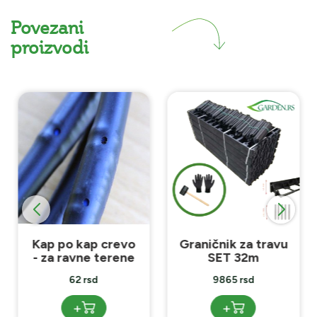
Povezani
proizvodi
Kap po kap crevo
Graničnik za travu
- za ravne terene
SET 32m
62 rsd
9865 rsd
+
+