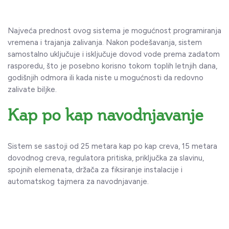
Najveća prednost ovog sistema je mogućnost programiranja
vremena i trajanja zalivanja. Nakon podešavanja, sistem
samostalno uključuje i isključuje dovod vode prema zadatom
rasporedu, što je posebno korisno tokom toplih letnjih dana,
godišnjih odmora ili kada niste u mogućnosti da redovno
zalivate biljke.
Kap po kap navodnjavanje
Sistem se sastoji od 25 metara kap po kap creva, 15 metara
dovodnog creva, regulatora pritiska, priključka za slavinu,
spojnih elemenata, držača za fiksiranje instalacije i
automatskog tajmera za navodnjavanje.