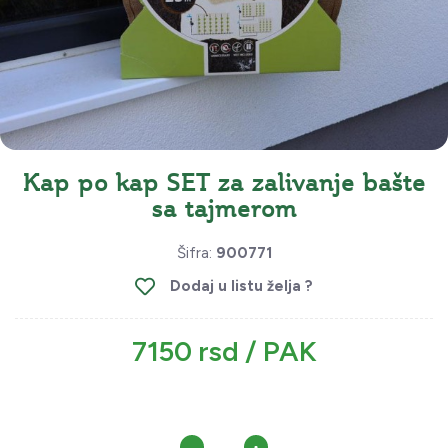
Kap po kap SET za zalivanje bašte
sa tajmerom
Šifra:
900771
Dodaj u listu želja ?
7150 rsd / PAK