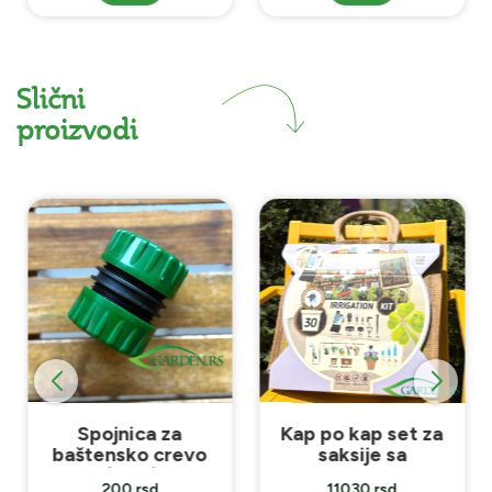
Slični
proizvodi
Spojnica za
Kap po kap set za
baštensko crevo
saksije sa
3/4x3/4
tajmerom
200 rsd
11030 rsd