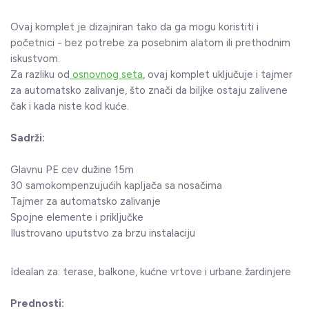
Ovaj komplet je dizajniran tako da ga mogu koristiti i
početnici - bez potrebe za posebnim alatom ili prethodnim
iskustvom.
Za razliku od
osnovnog seta
, ovaj komplet uključuje i tajmer
za automatsko zalivanje, što znači da biljke ostaju zalivene
čak i kada niste kod kuće.
Sadrži:
Glavnu PE cev dužine 15m
30 samokompenzujućih kapljača sa nosačima
Tajmer za automatsko zalivanje
Spojne elemente i priključke
Ilustrovano uputstvo za brzu instalaciju
Idealan za: terase, balkone, kućne vrtove i urbane žardinjere
Prednosti: