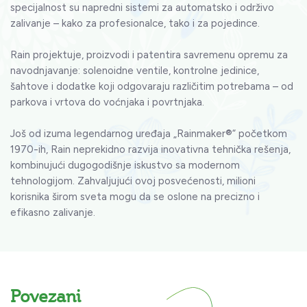
specijalnost su napredni sistemi za automatsko i održivo
zalivanje – kako za profesionalce, tako i za pojedince.
Rain projektuje, proizvodi i patentira savremenu opremu za
navodnjavanje: solenoidne ventile, kontrolne jedinice,
šahtove i dodatke koji odgovaraju različitim potrebama – od
parkova i vrtova do voćnjaka i povrtnjaka.
Još od izuma legendarnog uređaja „Rainmaker®“ početkom
1970-ih, Rain neprekidno razvija inovativna tehnička rešenja,
kombinujući dugogodišnje iskustvo sa modernom
tehnologijom. Zahvaljujući ovoj posvećenosti, milioni
korisnika širom sveta mogu da se oslone na precizno i
efikasno zalivanje.
Povezani