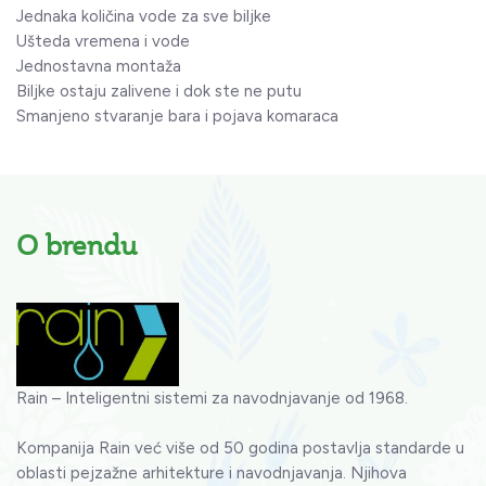
Jednaka količina vode za sve biljke
Ušteda vremena i vode
Jednostavna montaža
Biljke ostaju zalivene i dok ste ne putu
Smanjeno stvaranje bara i pojava komaraca
O brendu
Rain – Inteligentni sistemi za navodnjavanje od 1968.
Kompanija Rain već više od 50 godina postavlja standarde u
oblasti pejzažne arhitekture i navodnjavanja. Njihova