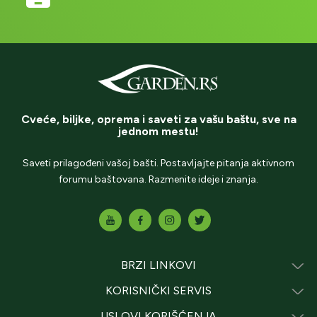
Cveće, biljke, oprema i saveti za vašu baštu, sve na
jednom mestu!
Saveti prilagođeni vašoj bašti. Postavljajte pitanja aktivnom
forumu baštovana. Razmenite ideje i znanja.
BRZI LINKOVI
KORISNIČKI SERVIS
USLOVI KORIŠĆENJA