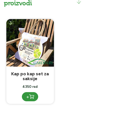
proizvodi
Kap po kap set za
saksije
4350 rsd
+