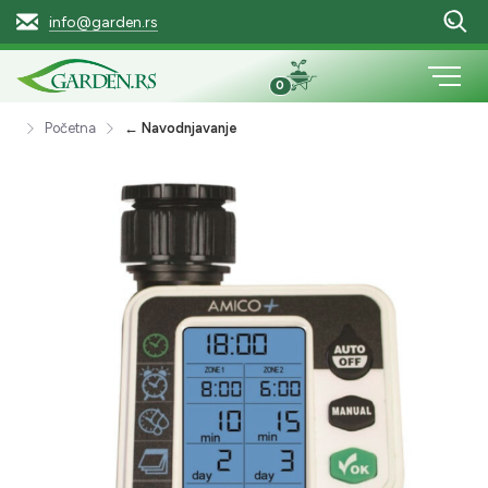
info@garden.rs
0
Početna
← Navodnjavanje