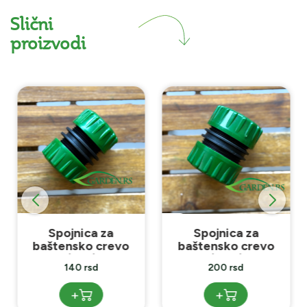
Slični
proizvodi
Spojnica za
Spojnica za
baštensko crevo
baštensko crevo
1/2x1/2
3/4x3/4
140 rsd
200 rsd
+
+