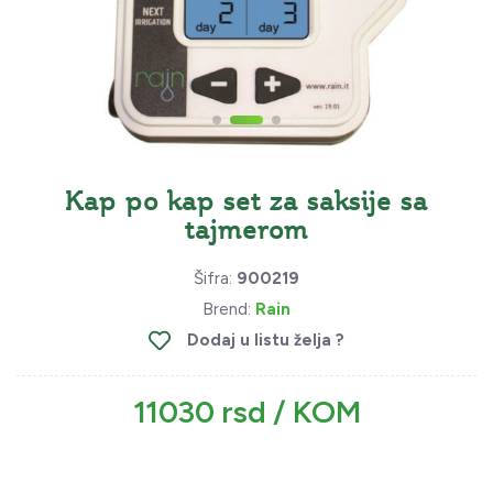
Kap po kap set za saksije sa
tajmerom
Šifra:
900219
Brend:
Rain
Dodaj u listu želja ?
11030 rsd / KOM