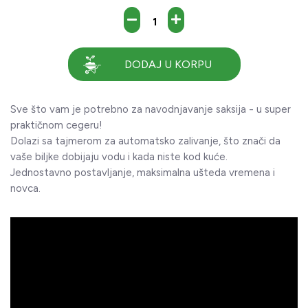
DODAJ U KORPU
Sve što vam je potrebno za navodnjavanje saksija - u super
praktičnom cegeru!
Dolazi sa tajmerom za automatsko zalivanje, što znači da
vaše biljke dobijaju vodu i kada niste kod kuće.
Jednostavno postavljanje, maksimalna ušteda vremena i
novca.