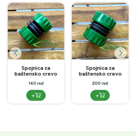
Spojnica za
Spojnica za
baštensko crevo
baštensko crevo
1/2x1/2
3/4x3/4
140 rsd
200 rsd
+
+