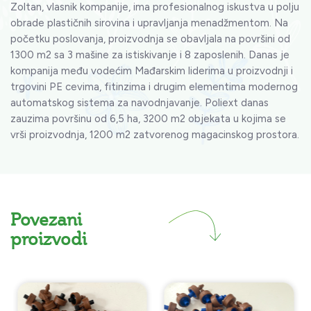
Zoltan, vlasnik kompanije, ima profesionalnog iskustva u polju
obrade plastičnih sirovina i upravljanja menadžmentom. Na
početku poslovanja, proizvodnja se obavljala na površini od
1300 m2 sa 3 mašine za istiskivanje i 8 zaposlenih. Danas je
kompanija među vodećim Mađarskim liderima u proizvodnji i
trgovini PE cevima, fitinzima i drugim elementima modernog
automatskog sistema za navodnjavanje. Poliext danas
zauzima površinu od 6,5 ha, 3200 m2 objekata u kojima se
vrši proizvodnja, 1200 m2 zatvorenog magacinskog prostora.
Povezani
proizvodi