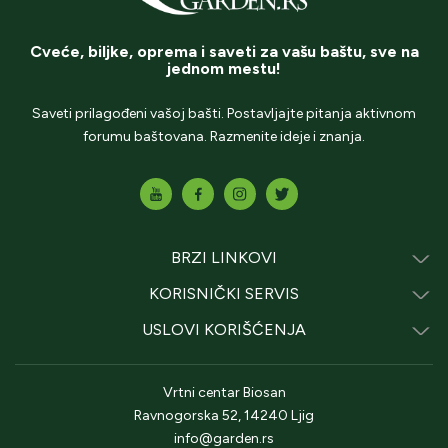
Cveće, biljke, oprema i saveti za vašu baštu, sve na
jednom mestu!
Saveti prilagođeni vašoj bašti. Postavljajte pitanja aktivnom
forumu baštovana. Razmenite ideje i znanja.
BRZI LINKOVI
KORISNIČKI SERVIS
USLOVI KORIŠĆENJA
Vrtni centar Biosan
Ravnogorska 52, 14240 Ljig
info@garden.rs