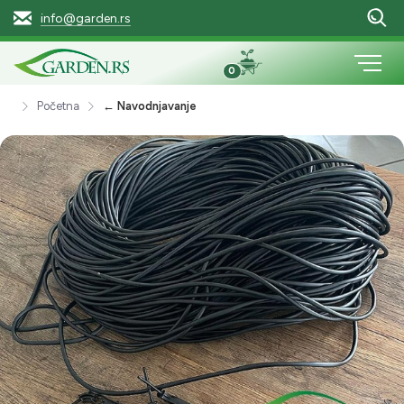
info@garden.rs
0
Početna
← Navodnjavanje