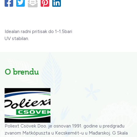
Idealan radni pritisak do 1-1.5bari
UV stabilan.
O brendu
Poliext Csövek Doo. je osnovan 1991. godine u predgrađu
zvanom Matkópuszta u Kecskemét-u u Mađarskoj. G Skala