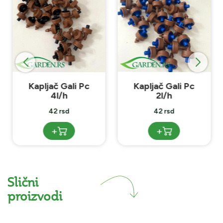
Kapljač Gali Pc
Kapljač Gali Pc
4l/h
2l/h
42 rsd
42 rsd
+
+
Slični
proizvodi