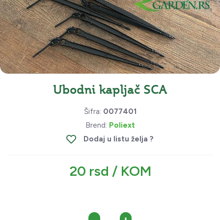
Ubodni kapljač SCA
Šifra:
0077401
Brend:
Poliext
Dodaj u listu želja ?
20 rsd / KOM