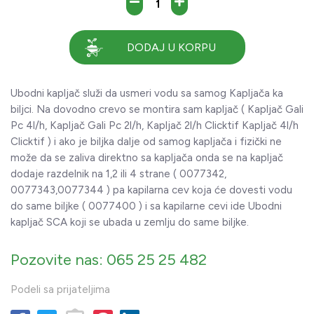
DODAJ U KORPU
Ubodni kapljač služi da usmeri vodu sa samog Kapljača ka
biljci. Na dovodno crevo se montira sam kapljač ( Kapljač Gali
Pc 4l/h, Kapljač Gali Pc 2l/h, Kapljač 2l/h Clicktif Kapljač 4l/h
Clicktif ) i ako je biljka dalje od samog kapljača i fizički ne
može da se zaliva direktno sa kapljača onda se na kapljač
dodaje razdelnik na 1,2 ili 4 strane ( 0077342,
0077343,0077344 ) pa kapilarna cev koja će dovesti vodu
do same biljke ( 0077400 ) i sa kapilarne cevi ide Ubodni
kapljač SCA koji se ubada u zemlju do same biljke.
Pozovite nas: 065 25 25 482
Podeli sa prijateljima