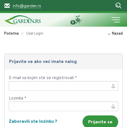
info@garden.rs
0
Početna
User Login
← Nazad
Prijavite se ako već imate nalog
E-mail sa kojim ste se registrovali *
Lozinka *
Zaboravili ste lozinku ?