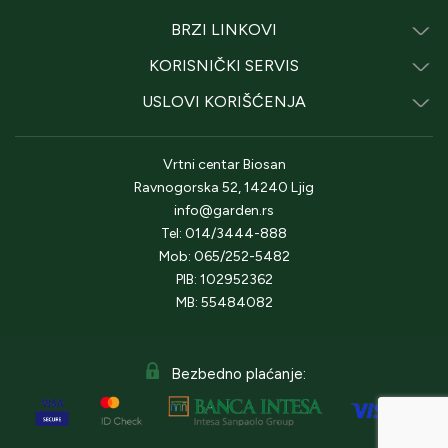
BRZI LINKOVI
KORISNIČKI SERVIS
USLOVI KORIŠĆENJA
Vrtni centar Biosan
Ravnogorska 52, 14240 Ljig
info@garden.rs
Tel: 014/3444-888
Mob: 065/252-5482
PIB: 102952362
MB: 55484082
Bezbedno plaćanje: