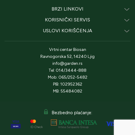
BRZI LINKOVI
KORISNIČKI SERVIS
USLOVI KORIŠĆENJA
Vrtni centar Biosan
Ravnogorska 52, 14240 Ljig
info@garden.rs
Tel: 014/3444-888
Mob: 065/252-5482
PIB: 102952362
MB: 55484082
Bezbedno plaćanje: