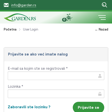
info@garden.rs
0
Početna
User Login
← Nazad
Prijavite se ako već imate nalog
E-mail sa kojim ste se registrovali *
Lozinka *
Zaboravili ste lozinku ?