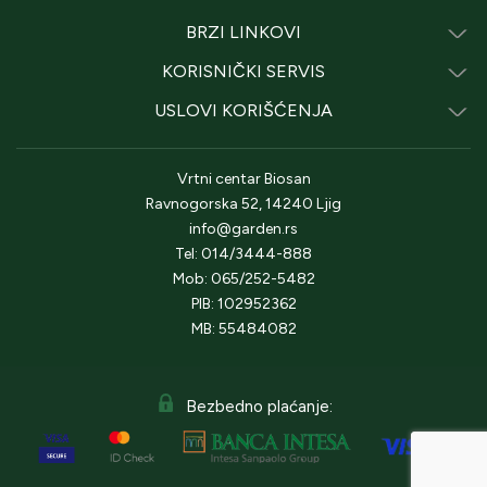
BRZI LINKOVI
KORISNIČKI SERVIS
USLOVI KORIŠĆENJA
Vrtni centar Biosan
Ravnogorska 52, 14240 Ljig
info@garden.rs
Tel: 014/3444-888
Mob: 065/252-5482
PIB: 102952362
MB: 55484082
Bezbedno plaćanje: