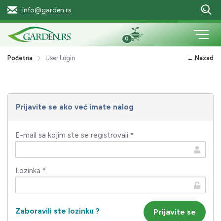
info@garden.rs
0
Početna
User Login
← Nazad
Prijavite se ako već imate nalog
E-mail sa kojim ste se registrovali *
Lozinka *
Zaboravili ste lozinku ?