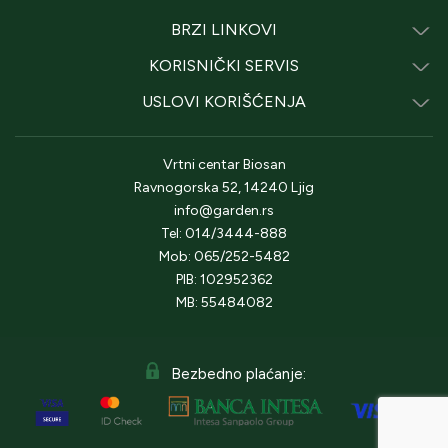
BRZI LINKOVI
KORISNIČKI SERVIS
USLOVI KORIŠĆENJA
Vrtni centar Biosan
Ravnogorska 52, 14240 Ljig
info@garden.rs
Tel: 014/3444-888
Mob: 065/252-5482
PIB: 102952362
MB: 55484082
Bezbedno plaćanje: