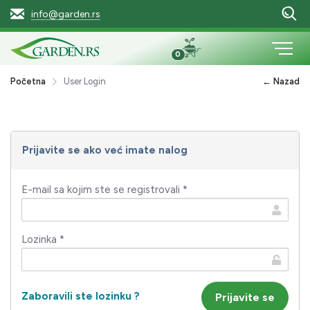
info@garden.rs
0
Početna
User Login
← Nazad
Prijavite se ako već imate nalog
E-mail sa kojim ste se registrovali *
Lozinka *
Zaboravili ste lozinku ?