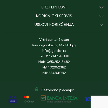
BRZI LINKOVI
KORISNIČKI SERVIS
USLOVI KORIŠĆENJA
Vrtni centar Biosan
Ravnogorska 52, 14240 Ljig
info@garden.rs
Tel: 014/3444-888
Mob: 065/252-5482
PIB: 102952362
MB: 55484082
Bezbedno plaćanje: