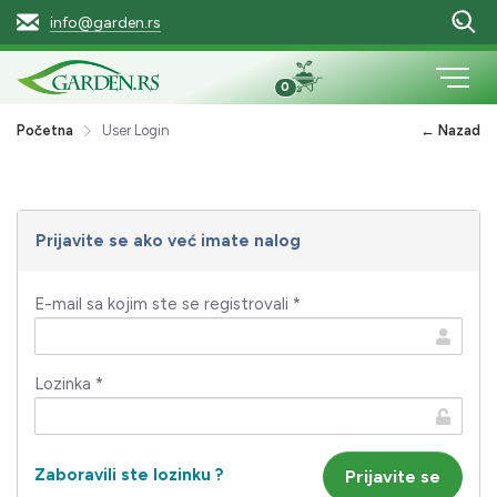
info@garden.rs
0
Početna
User Login
← Nazad
Prijavite se ako već imate nalog
E-mail sa kojim ste se registrovali *
Lozinka *
Zaboravili ste lozinku ?