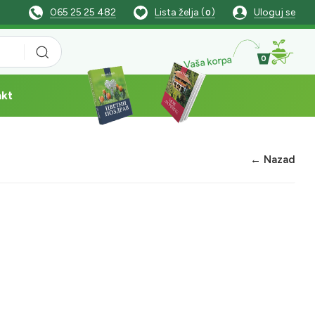
065 25 25 482
Lista želja (
)
Uloguj se
0
Vaša korpa
0
akt
← Nazad