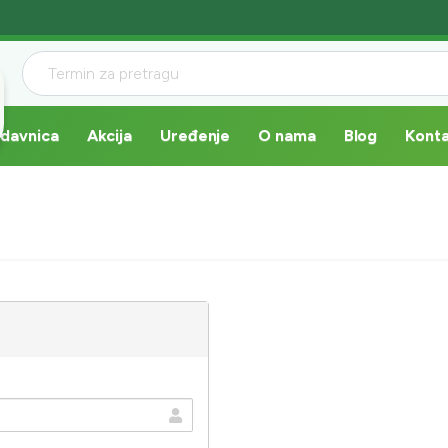
davnica
Akcija
Uređenje
O nama
Blog
Kont