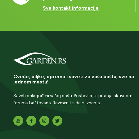
Sve kontakt informacije
Cveće, biljke, oprema i saveti za vašu baštu, sve na
jednom mestu!
Saveti prilagođeni vašoj bašti. Postavljajte pitanja aktivnom
forumu baštovana. Razmenite ideje i znanja.