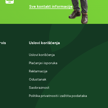
Sve kontakt informacije
rvis
Uslovi korišćenja
Uslovi korišćenja
Plaćanje i isporuka
Reklamacije
Odustanak
Saobraznost
Politika privatnosti i zaštita podataka