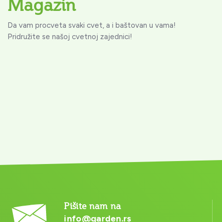
Magazin
Da vam procveta svaki cvet, a i baštovan u vama!
Pridružite se našoj cvetnoj zajednici!
Pišite nam na
info@garden.rs