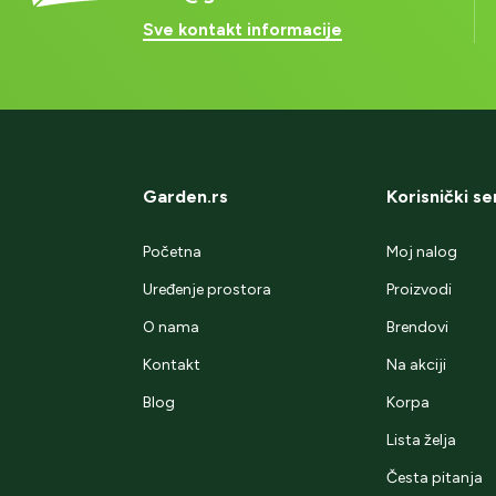
Sve kontakt informacije
Garden.rs
Korisnički se
Početna
Moj nalog
Uređenje prostora
Proizvodi
O nama
Brendovi
Kontakt
Na akciji
Blog
Korpa
Lista želja
Česta pitanja