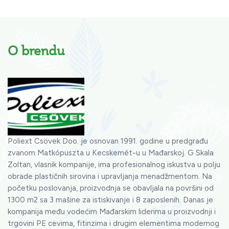
O brendu
Poliext Csövek Doo. je osnovan 1991. godine u predgrađu
zvanom Matkópuszta u Kecskemét-u u Mađarskoj. G Skala
Zoltan, vlasnik kompanije, ima profesionalnog iskustva u polju
obrade plastičnih sirovina i upravljanja menadžmentom. Na
početku poslovanja, proizvodnja se obavljala na površini od
1300 m2 sa 3 mašine za istiskivanje i 8 zaposlenih. Danas je
kompanija među vodećim Mađarskim liderima u proizvodnji i
trgovini PE cevima, fitinzima i drugim elementima modernog