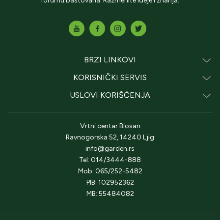
forumu baštovana. Razmenite ideje i znanja.
BRZI LINKOVI
KORISNIČKI SERVIS
USLOVI KORIŠĆENJA
Vrtni centar Biosan
Ravnogorska 52, 14240 Ljig
info@garden.rs
Tel: 014/3444-888
Mob: 065/252-5482
PIB: 102952362
MB: 55484082