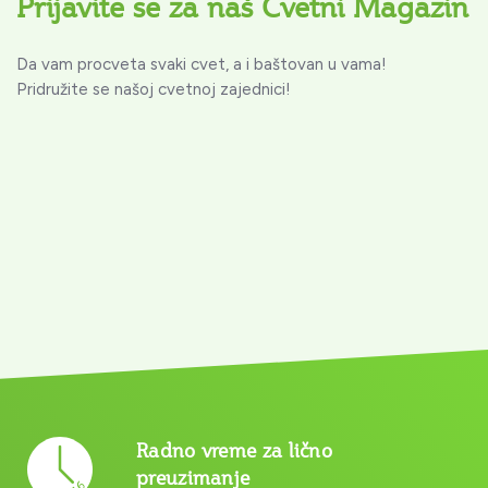
Prijavite se za naš Cvetni Magazin
Da vam procveta svaki cvet, a i baštovan u vama!
Pridružite se našoj cvetnoj zajednici!
Radno vreme za lično
preuzimanje