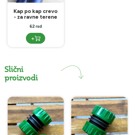
Kap po kap crevo
- za ravne terene
62 rsd
+
Slični
proizvodi