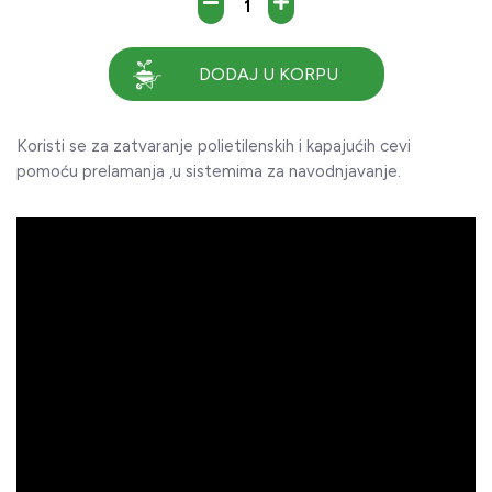
DODAJ U KORPU
Koristi se za zatvaranje polietilenskih i kapajućih cevi
pomoću prelamanja ,u sistemima za navodnjavanje.