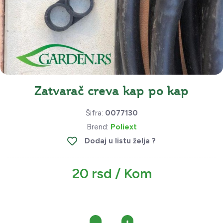
Zatvarač creva kap po kap
Šifra:
0077130
Brend:
Poliext
Dodaj u listu želja ?
20 rsd / Kom