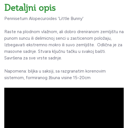
Detaljni opis
Pennisetum Alopecuroides 'Little Bunny'
Raste na plodnom vlažnom, ali dobro dreniranom zemljištu na
punom suncu ili delimicnoj senci u zasticenom položaju,
Izbegavati ekstremno mokro ili suvo zemljište. Odlična je za
masovne sadnje. Stvara ključnu tačku u svakoj bašti.
Savršena za sve vrste sadnje.
Napomena: biljka u saksiji, sa razgranatim korenovim
sistemom, formiranog žbuna visine 15-20cm