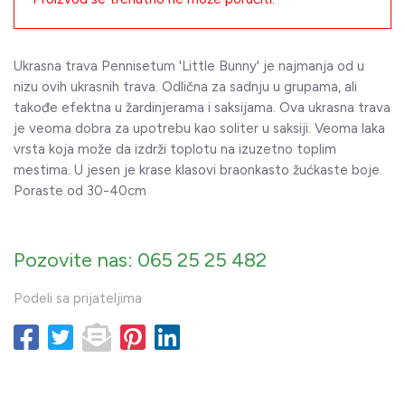
Ukrasna trava Pennisetum 'Little Bunny' je najmanja od u
nizu ovih ukrasnih trava. Odlična za sadnju u grupama, ali
takođe efektna u žardinjerama i saksijama. Ova ukrasna trava
je veoma dobra za upotrebu kao soliter u saksiji. Veoma laka
vrsta koja može da izdrži toplotu na izuzetno toplim
mestima. U jesen je krase klasovi braonkasto žućkaste boje.
Poraste od 30-40cm
Pozovite nas: 065 25 25 482
Podeli sa prijateljima