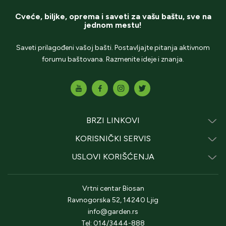
Cveće, biljke, oprema i saveti za vašu baštu, sve na
jednom mestu!
Saveti prilagođeni vašoj bašti. Postavljajte pitanja aktivnom
forumu baštovana. Razmenite ideje i znanja.
BRZI LINKOVI
KORISNIČKI SERVIS
USLOVI KORIŠĆENJA
Vrtni centar Biosan
Ravnogorska 52, 14240 Ljig
info@garden.rs
Tel: 014/3444-888