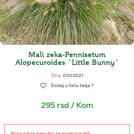
Mali zeka-Pennisetum
Alopecuroides `Little Bunny`
Šifra:
0003021
Dodaj u listu želja ?
295 rsd / Kom
Proizvod se trenutno ne može poručiti.