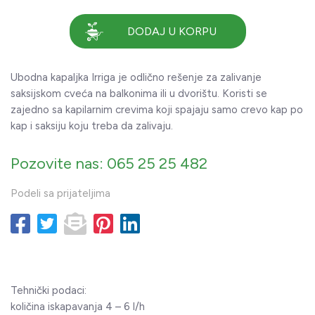
DODAJ U KORPU
Ubodna kapaljka Irriga je odlično rešenje za zalivanje
saksijskom cveća na balkonima ili u dvorištu. Koristi se
zajedno sa kapilarnim crevima koji spajaju samo crevo kap po
kap i saksiju koju treba da zalivaju.
Pozovite nas: 065 25 25 482
Podeli sa prijateljima
Tehnički podaci:
količina iskapavanja 4 – 6 l/h