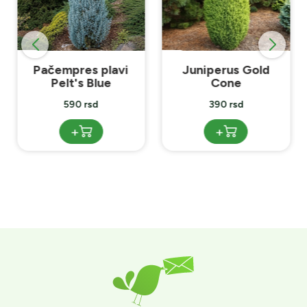
Pačempres plavi
Juniperus Gold
Pelt's Blue
Cone
590 rsd
390 rsd
+
+