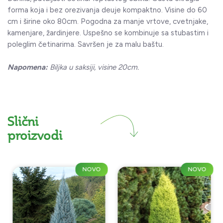
forma koja i bez orezivanja deuje kompaktno. Visine do 60
cm i širine oko 80cm. Pogodna za manje vrtove, cvetnjake,
kamenjare, žardinjere. Uspešno se kombinuje sa stubastim i
poleglim četinarima. Savršen je za malu baštu.
Napomena:
Biljka u saksiji, visine 20cm.
Slični
proizvodi
NOVO
NOVO