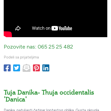
Pozovite nas: 065 25 25 482
Podeli sa prijateljima
Tuja Danika- Thuja occidentalis
'Danica'
Danika, patuljasti četinar loptastog oblika. Gusta okrugla