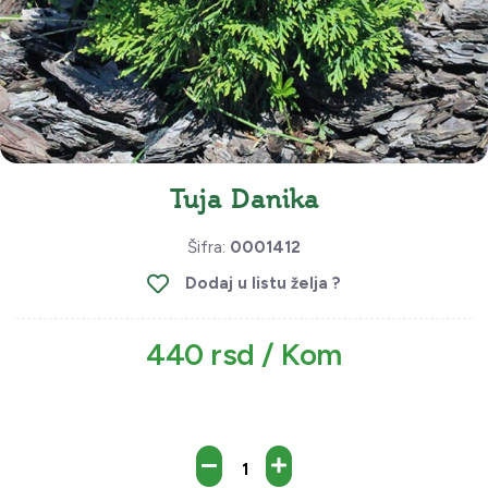
Tuja Danika
Šifra:
0001412
Dodaj u listu želja ?
440 rsd / Kom