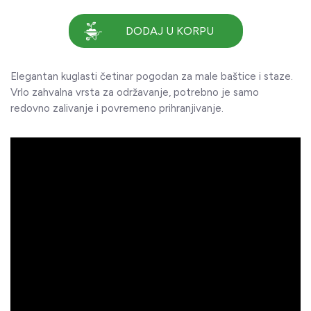
DODAJ U KORPU
Elegantan kuglasti četinar pogodan za male baštice i staze.
Vrlo zahvalna vrsta za održavanje, potrebno je samo
redovno zalivanje i povremeno prihranjivanje.