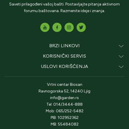
Saveti prilagođeni vašoj bašti. Postavljajte pitanja aktivnom
forumu baštovana. Razmenite ideje i znanja.
BRZI LINKOVI
KORISNIČKI SERVIS
USLOVI KORIŠĆENJA
Vrtni centar Biosan
Ravnogorska 52, 14240 Ljig
info@garden.rs
Tel: 014/3444-888
Mob: 065/252-5482
PIB: 102952362
MB: 55484082