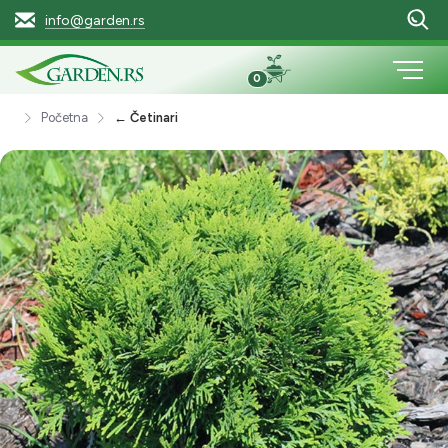
info@garden.rs
0
Početna
← Četinari