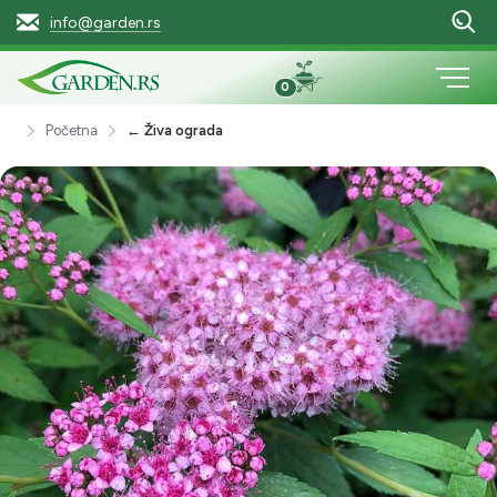
info@garden.rs
0
Početna
← Živa ograda