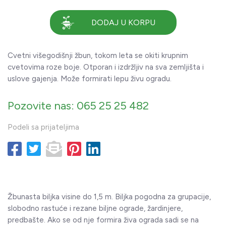
DODAJ U KORPU
Cvetni višegodišnji žbun, tokom leta se okiti krupnim
cvetovima roze boje. Otporan i izdržljiv na sva zemljišta i
uslove gajenja. Može formirati lepu živu ogradu.
Pozovite nas: 065 25 25 482
Podeli sa prijateljima
Žbunasta biljka visine do 1,5 m. Biljka pogodna za grupacije,
slobodno rastuće i rezane biljne ograde, žardinjere,
predbašte. Ako se od nje formira živa ograda sadi se na