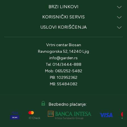
BRZI LINKOVI
KORISNIČKI SERVIS
USLOVI KORIŠĆENJA
Vrtni centar Biosan
Ravnogorska 52, 14240 Ljig
info@garden.rs
Tel: 014/3444-888
Mob: 065/252-5482
PIB: 102952362
MB: 55484082
Bezbedno plaćanje: