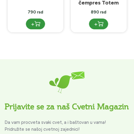
čempres Totem
790 rsd
890 rsd
+
+
Prijavite se za naš Cvetni Magazin
Da vam procveta svaki cvet, a i baštovan u vama!
Pridružite se našoj cvetnoj zajednici!