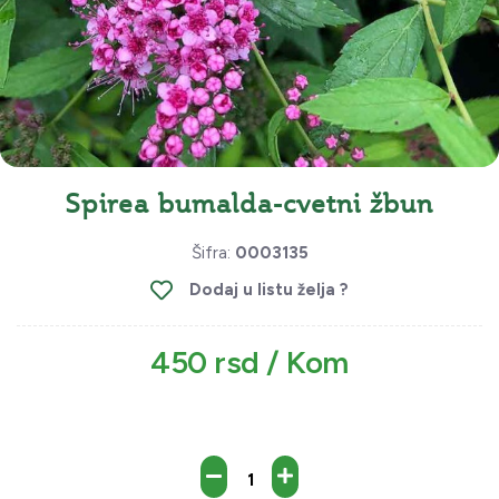
Spirea bumalda-cvetni žbun
Šifra:
0003135
Dodaj u listu želja ?
450 rsd / Kom