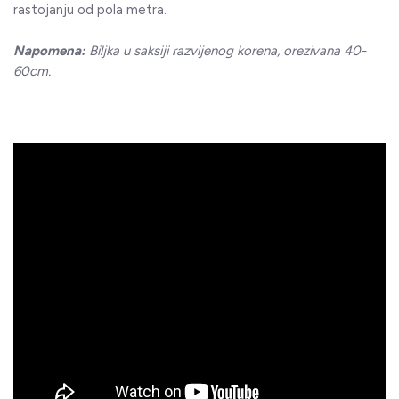
rastojanju od pola metra.
Napomena:
Biljka u saksiji razvijenog korena, orezivana 40-
60cm.