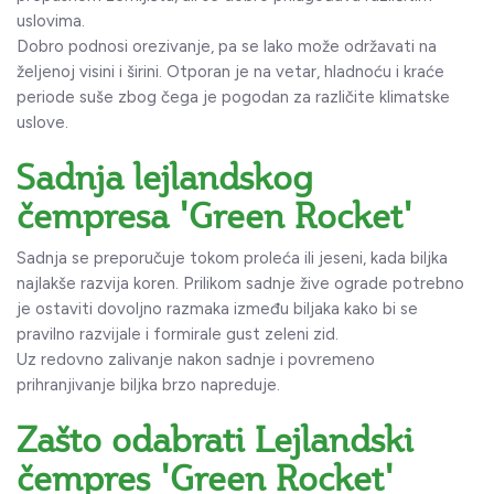
uslovima.
Dobro podnosi orezivanje, pa se lako može održavati na
željenoj visini i širini. Otporan je na vetar, hladnoću i kraće
periode suše zbog čega je pogodan za različite klimatske
uslove.
Sadnja lejlandskog
čempresa 'Green Rocket'
Sadnja se preporučuje tokom proleća ili jeseni, kada biljka
najlakše razvija koren. Prilikom sadnje žive ograde potrebno
je ostaviti dovoljno razmaka između biljaka kako bi se
pravilno razvijale i formirale gust zeleni zid.
Uz redovno zalivanje nakon sadnje i povremeno
prihranjivanje biljka brzo napreduje.
Zašto odabrati Lejlandski
čempres 'Green Rocket'