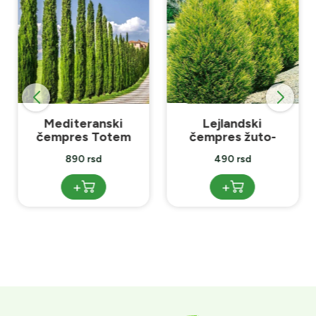
Mediteranski
Lejlandski
čempres Totem
čempres žuto-
zeleni
890 rsd
490 rsd
+
+