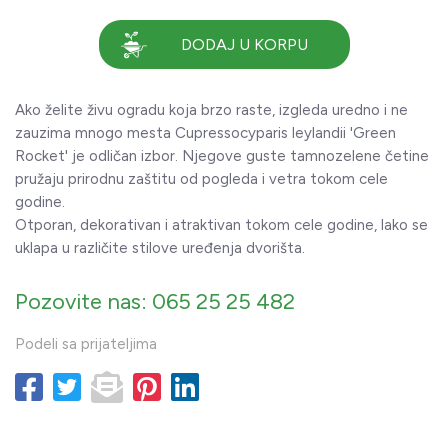
DODAJ U KORPU
Ako želite živu ogradu koja brzo raste, izgleda uredno i ne
zauzima mnogo mesta Cupressocyparis leylandii 'Green
Rocket' je odličan izbor. Njegove guste tamnozelene četine
pružaju prirodnu zaštitu od pogleda i vetra tokom cele
godine.
Otporan, dekorativan i atraktivan tokom cele godine, lako se
uklapa u različite stilove uređenja dvorišta.
Pozovite nas: 065 25 25 482
Podeli sa prijateljima