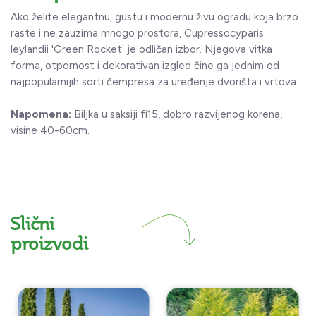
Ako želite elegantnu, gustu i modernu živu ogradu koja brzo
raste i ne zauzima mnogo prostora, Cupressocyparis
leylandii 'Green Rocket' je odličan izbor. Njegova vitka
forma, otpornost i dekorativan izgled čine ga jednim od
najpopularnijih sorti čempresa za uređenje dvorišta i vrtova.
Napomena:
Biljka u saksiji fi15, dobro razvijenog korena,
visine 40-60cm.
Slični
proizvodi