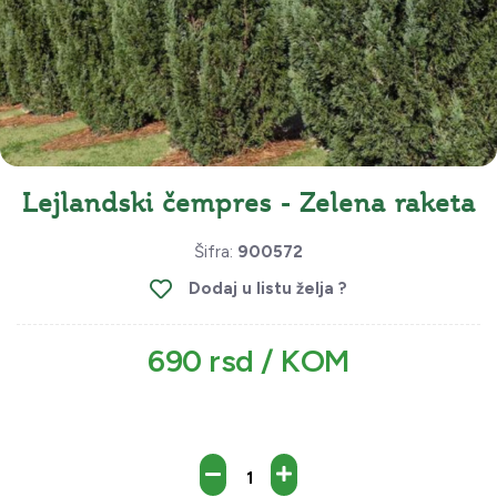
Lejlandski čempres - Zelena raketa
Šifra:
900572
Dodaj u listu želja ?
690 rsd / KOM