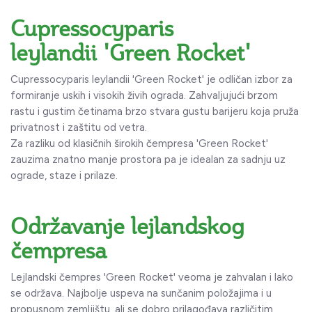
Cupressocyparis
leylandii 'Green Rocket'
Cupressocyparis leylandii 'Green Rocket' je odličan izbor za
formiranje uskih i visokih živih ograda. Zahvaljujući brzom
rastu i gustim četinama brzo stvara gustu barijeru koja pruža
privatnost i zaštitu od vetra.
Za razliku od klasičnih širokih čempresa 'Green Rocket'
zauzima znatno manje prostora pa je idealan za sadnju uz
ograde, staze i prilaze.
Održavanje lejlandskog
čempresa
Lejlandski čempres 'Green Rocket' veoma je zahvalan i lako
se održava. Najbolje uspeva na sunčanim položajima i u
propusnom zemljištu, ali se dobro prilagođava različitim