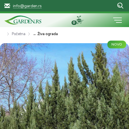
info@garden.rs
0
Početna
← Živa ograda
NOVO