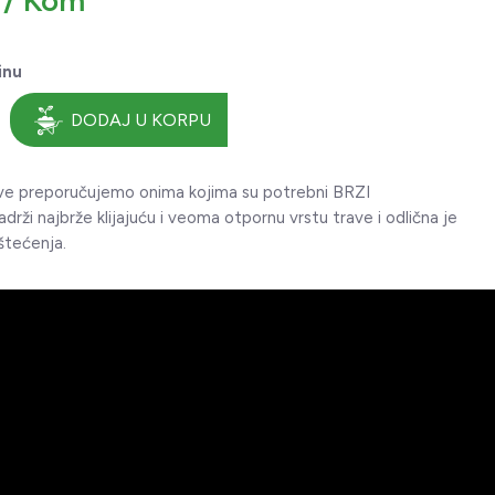
 / Kom
inu
DODAJ U KORPU
e preporučujemo onima kojima su potrebni BRZI
rži najbrže klijajuću i veoma otpornu vrstu trave i odlična je
štećenja.