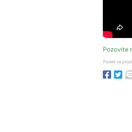
Pozovite 
Podeli sa prija