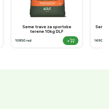
rtske
Seme trave za cvetni travnjak
F
+
+
1490 rsd