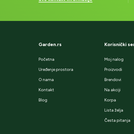
Garden.rs
Korisnički se
Početna
Moj nalog
Uređenje prostora
Proizvodi
O nama
Brendovi
Kontakt
Na akciji
Blog
Korpa
Lista želja
Česta pitanja