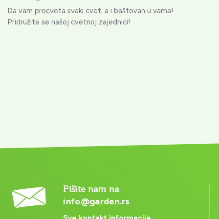
Da vam procveta svaki cvet, a i baštovan u vama!
Pridružite se našoj cvetnoj zajednici!
Pišite nam na
info@garden.rs
Sve kontakt informacije