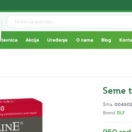
davnica
Akcija
Uređenje
O nama
Blog
Kont
Seme t
Šifra:
00450
Brend:
DLF