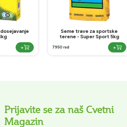
 trave za sportske
Seme trave za spo
e - Super Sport 5kg
terene 10kg DL
+
10850 rsd
Prijavite se za naš Cvetni
Magazin