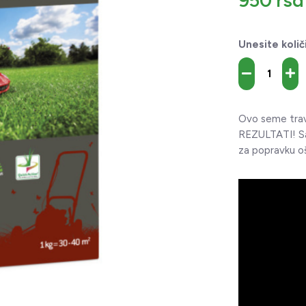
950 rsd
Unesite količ
Ovo seme trav
REZULTATI! Sad
za popravku o