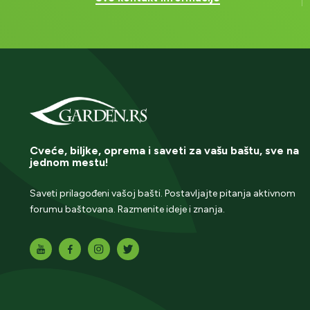
Cveće, biljke, oprema i saveti za vašu baštu, sve na
jednom mestu!
Saveti prilagođeni vašoj bašti. Postavljajte pitanja aktivnom
forumu baštovana. Razmenite ideje i znanja.