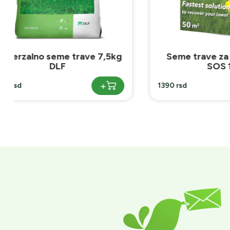
Seme trave za dosejavanje
Seme
SOS 1kg
teren
+
1390 rsd
7950 rsd