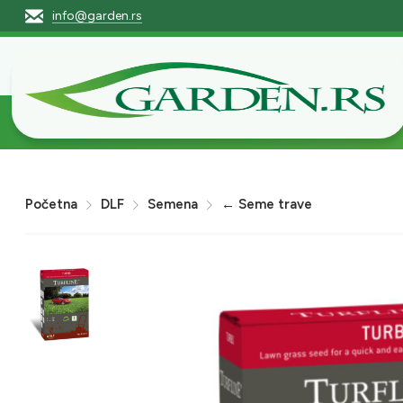
info@garden.rs
Početna
Pro
Početna
DLF
Semena
← Seme trave