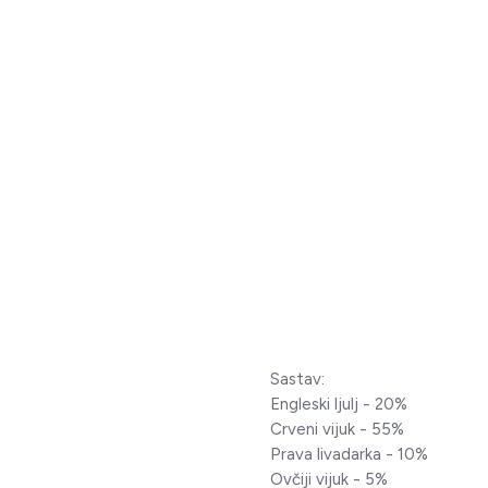
Sastav:
Engleski ljulj - 20%
Crveni vijuk - 55%
Prava livadarka - 10%
Ovčiji vijuk - 5%