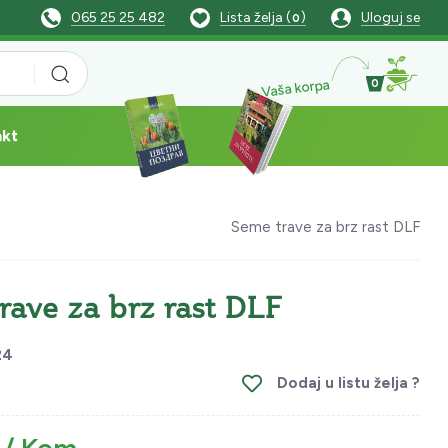
065 25 25 482
Lista želja (
)
Uloguj se
0
Vaša korpa
0
akt
Seme trave za brz rast DLF
rave za brz rast DLF
24
Dodaj u listu želja ?