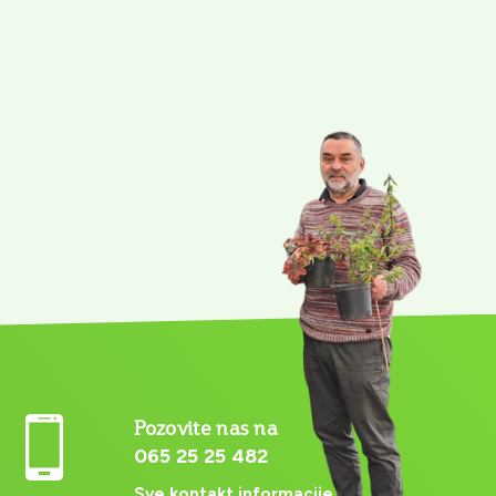
Pozovite nas na
065 25 25 482
Sve kontakt informacije