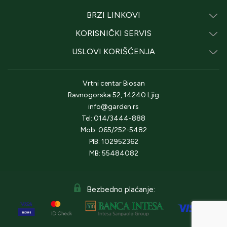
BRZI LINKOVI
KORISNIČKI SERVIS
USLOVI KORIŠĆENJA
Vrtni centar Biosan
Ravnogorska 52, 14240 Ljig
info@garden.rs
Tel: 014/3444-888
Mob: 065/252-5482
PIB: 102952362
MB: 55484082
Bezbedno plaćanje: