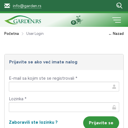
info@garden.rs
0
Početna
User Login
← Nazad
Prijavite se ako već imate nalog
E-mail sa kojim ste se registrovali *
Lozinka *
Zaboravili ste lozinku ?