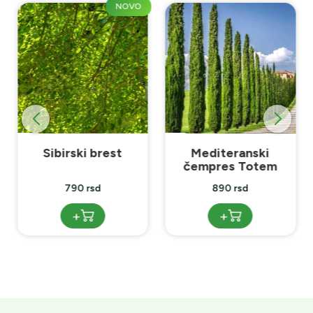
NOVO
Sibirski brest
Mediteranski
čempres Totem
790 rsd
890 rsd
+
+