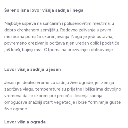
Šarenolisna lovor višnja sadnja i nega
Najbolje uspeva na sunčanim i polusenovitim mestima, u
dobro dreniranom zemljištu. Redovno zalivanje u prvim
mesecima pomaže ukorenjavanju. Nega je jednostavna,
povremeno orezivanje održava njen uredan oblik i podstiče
još lepši, bujniji rast. Otporna na orezivanje i oblikovanje.
Lovor višnja sadnja u jesen
Jesen je idealno vreme za sadnju žive ograde, jer zemlja
zadržava vlagu, temperature su prijatne i biljka ima dovoljno
vremena da se ukoreni pre proleća. Jesenja sadnja
omogućava snažniji start vegetacije i brže formiranje guste
žive ograde.
Lovor višnja ograda