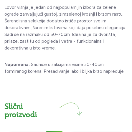
Lovor višnja je jedan od najpopularnijih izbora za zelene
ograde zahvaljujući gustoj, zimzelenoj krošnji i brzom rastu.
Šarenolisna selekcija dodatno ističe prostor svojim
dekorativnim, šarenim listovima koji daju posebnu eleganciju.
Sadi se na razmaku od 50-70cm. Idealna je za dvorišta,
prilaze, zaštitu od pogleda i vetra - funkcionalna i
dekorativna u isto vreme.
Napomena:
Sadnice u saksijama visine 30-40cm,
formiranog korena. Presađivanje lako i biljka brzo napreduje.
Slični
proizvodi