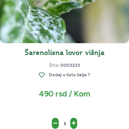
Šarenolisna lovor višnja
Šifra:
0003233
Dodaj u listu želja ?
490 rsd / Kom