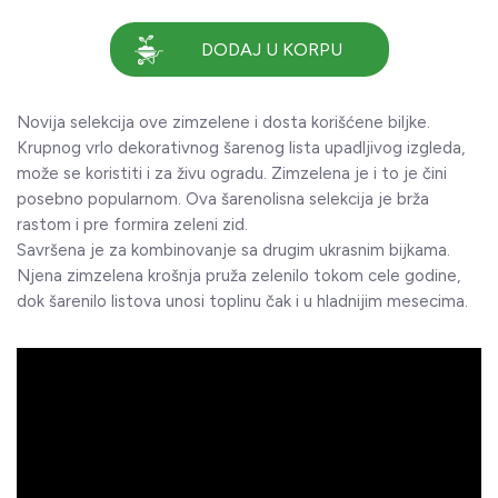
DODAJ U KORPU
Novija selekcija ove zimzelene i dosta korišćene biljke.
Krupnog vrlo dekorativnog šarenog lista upadljivog izgleda,
može se koristiti i za živu ogradu. Zimzelena je i to je čini
posebno popularnom. Ova šarenolisna selekcija je brža
rastom i pre formira zeleni zid.
Savršena je za kombinovanje sa drugim ukrasnim bijkama.
Njena zimzelena krošnja pruža zelenilo tokom cele godine,
dok šarenilo listova unosi toplinu čak i u hladnijim mesecima.