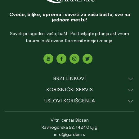
Cveće, biljke, oprema i saveti za vašu baštu, sve na
jednom mestu!
Saveti prilagođeni vašoj bašti. Postavljajte pitanja aktivnom
forumu baštovana. Razmenite ideje i znanja.
BRZI LINKOVI
KORISNIČKI SERVIS
USLOVI KORIŠĆENJA
Vrtni centar Biosan
Ravnogorska 52, 14240 Ljig
info@garden.rs