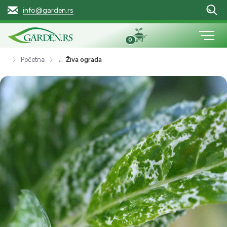
info@garden.rs
0
Početna
← Živa ograda