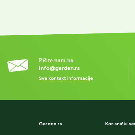
Pišite nam na
info@garden.rs
Sve kontakt informacije
Garden.rs
Korisnički se