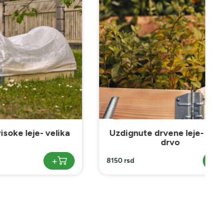
- velika
Uzdignute drvene leje- svetlo
drvo
+
+
8150 rsd