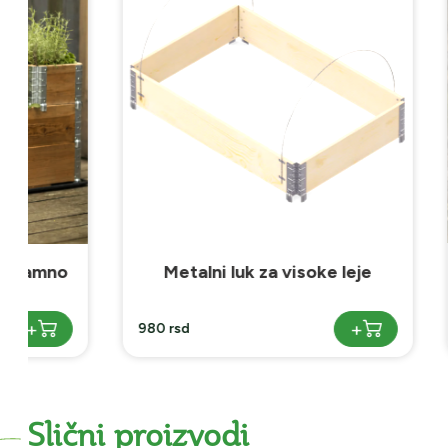
Metalni luk za visoke leje
Zaštit
+
980 rsd
1390 rsd
Slični proizvodi