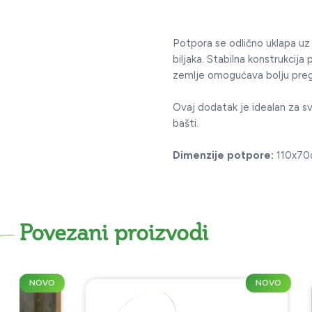
Potpora se odlično uklapa u
biljaka. Stabilna konstrukcija
zemlje omogućava bolju pregled
Ovaj dodatak je idealan za sve
bašti.
Dimenzije potpore:
110x70
Povezani proizvodi
NOVO