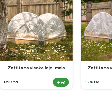
a za visoke leje- mala
Zaštita za visoke leje
+
1590 rsd