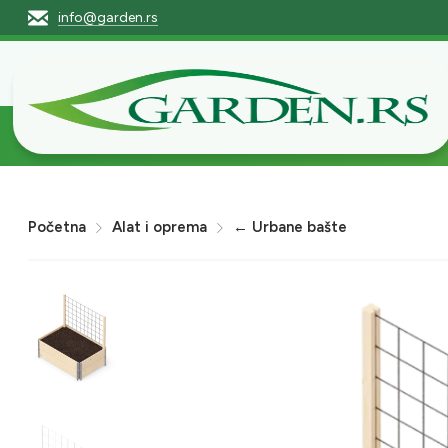
info@garden.rs
Početna
Pro
Početna
Alat i oprema
← Urbane bašte