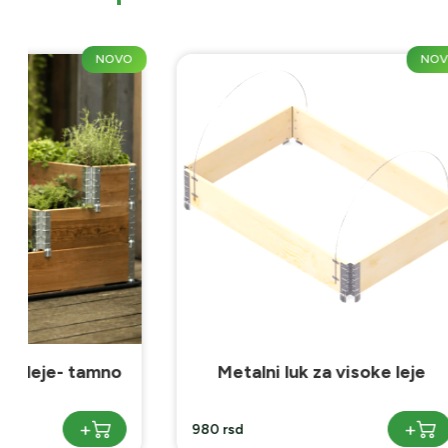
NOVO
Metalni luk za visoke leje
Zaštit
+
980 rsd
1390 rsd