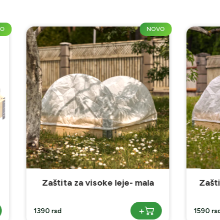
NOVO
a za visoke leje- mala
Zaštita za visoke leje
+
1590 rsd