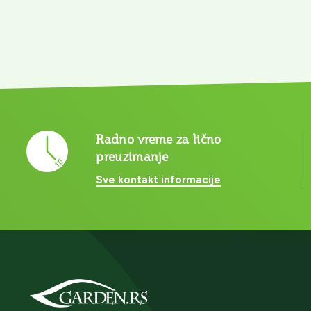
Radno vreme za lično
preuzimanje
Sve kontakt informacije