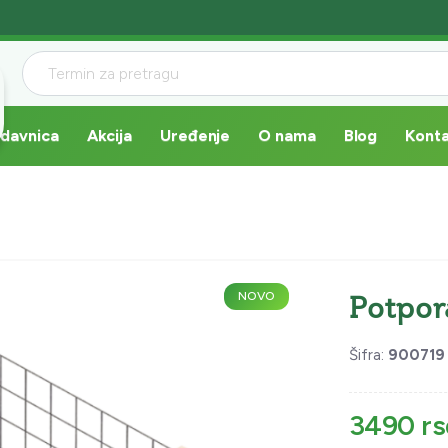
davnica
Akcija
Uređenje
O nama
Blog
Kont
NOVO
Potpor
Šifra:
900719
3490 r