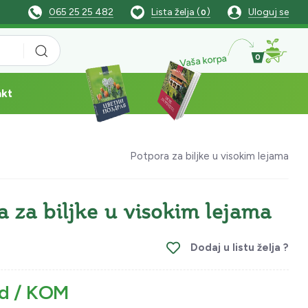
065 25 25 482
Lista želja (
)
Uloguj se
0
Vaša korpa
0
akt
Potpora za biljke u visokim lejama
a za biljke u visokim lejama
Dodaj u listu želja ?
sd / KOM