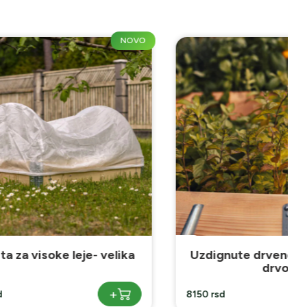
NOVO
NOVO
- velika
Uzdignute drvene leje- svetlo
drvo
+
+
8150 rsd