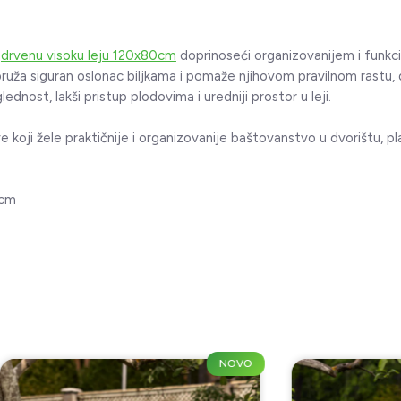
z
drvenu visoku leju 120x80cm
doprinoseći organizovanijem i funkci
 pruža siguran oslonac biljkama i pomaže njihovom pravilnom rastu, 
nost, lakši pristup plodovima i uredniji prostor u leji.
 koji žele praktičnije i organizovanije baštovanstvo u dvorištu, plas
cm
NOVO