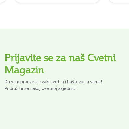
Prijavite se za naš Cvetni
Magazin
Da vam procveta svaki cvet, a i baštovan u vama!
Pridružite se našoj cvetnoj zajednici!