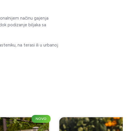
onalnijem načinu gajenja
dok podizanje biljaka sa
teniku, na terasi ili u urbanoj
NOVO
NOVO