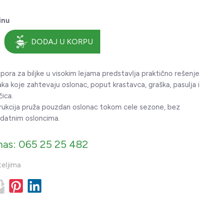
inu
DODAJ U KORPU
ora za biljke u visokim lejama predstavlja praktično rešenje
aka koje zahtevaju oslonac, poput krastavca, graška, pasulja i
čica.
trukcija pruža pouzdan oslonac tokom cele sezone, bez
datnim osloncima.
nas: 065 25 25 482
teljima