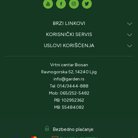
BRZI LINKOVI
KORISNIČKI SERVIS
USLOVI KORIŠĆENJA
Vrtni centar Biosan
Ravnogorska 52, 14240 Ljig
info@garden.rs
Tel: 014/3444-888
Mob: 065/252-5482
PIB: 102952362
MB: 55484082
Bezbedno plaćanje: