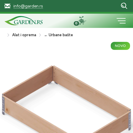
info@garden.rs
0
Alat i oprema
← Urbane bašte
NOVO