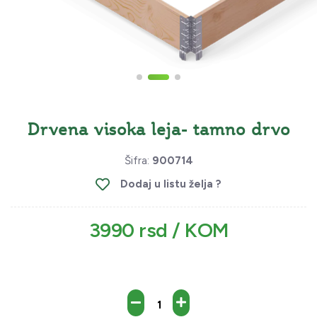
Drvena visoka leja- tamno drvo
Šifra:
900714
Dodaj u listu želja ?
3990 rsd / KOM