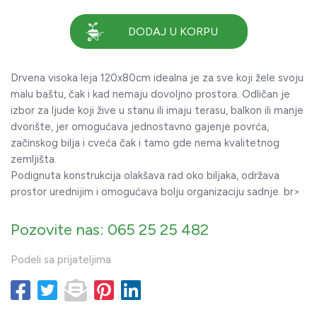
DODAJ U KORPU
Drvena visoka leja 120x80cm idealna je za sve koji žele svoju
malu baštu, čak i kad nemaju dovoljno prostora. Odličan je
izbor za ljude koji žive u stanu ili imaju terasu, balkon ili manje
dvorište, jer omogućava jednostavno gajenje povrća,
začinskog bilja i cveća čak i tamo gde nema kvalitetnog
zemljišta.
Podignuta konstrukcija olakšava rad oko biljaka, održava
prostor urednijim i omogućava bolju organizaciju sadnje. br>
Pozovite nas: 065 25 25 482
Podeli sa prijateljima