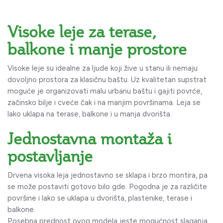
Visoke leje za terase,
balkone i manje prostore
Visoke leje su idealne za ljude koji žive u stanu ili nemaju
dovoljno prostora za klasičnu baštu. Uz kvalitetan supstrat
moguće je organizovati malu urbanu baštu i gajiti povrće,
začinsko bilje i cveće čak i na manjim površinama. Leja se
lako uklapa na terase, balkone i u manja dvorišta.
Jednostavna montaža i
postavljanje
Drvena visoka leja jednostavno se sklapa i brzo montira, pa
se može postaviti gotovo bilo gde. Pogodna je za različite
površine i lako se uklapa u dvorišta, plastenike, terase i
balkone.
Posebna prednost ovog modela jeste mogućnost slaganja