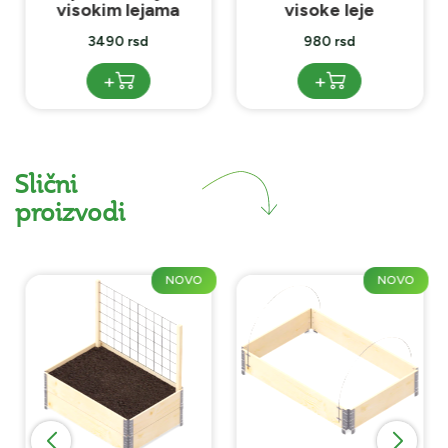
visokim lejama
visoke leje
3490 rsd
980 rsd
+
+
Slični
proizvodi
NOVO
NOVO