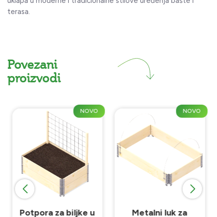
uklapa u moderne i tradicionalne stilove uređenja bašte i
terasa.
Povezani
proizvodi
NOVO
NOVO
Potpora za biljke u
Metalni luk za