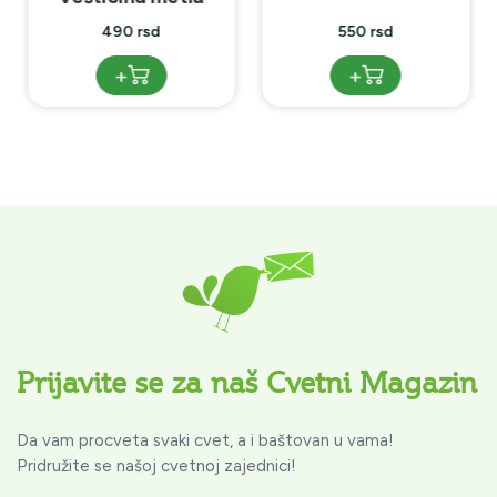
490 rsd
550 rsd
+
+
Prijavite se za naš Cvetni Magazin
Da vam procveta svaki cvet, a i baštovan u vama!
Pridružite se našoj cvetnoj zajednici!