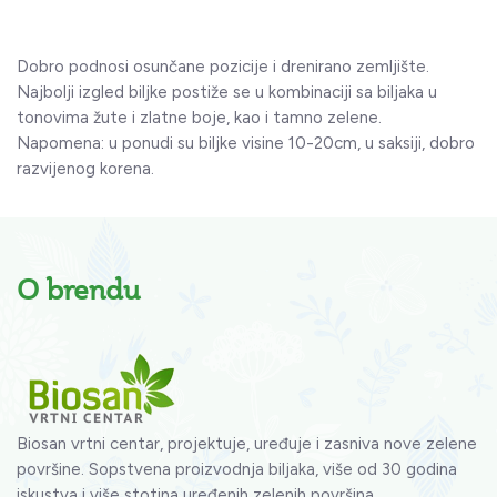
Dobro podnosi osunčane pozicije i drenirano zemljište.
Najbolji izgled biljke postiže se u kombinaciji sa biljaka u
tonovima žute i zlatne boje, kao i tamno zelene.
Napomena: u ponudi su biljke visine 10-20cm, u saksiji, dobro
razvijenog korena.
O brendu
Biosan vrtni centar, projektuje, uređuje i zasniva nove zelene
površine. Sopstvena proizvodnja biljaka, više od 30 godina
iskustva i više stotina uređenih zelenih površina.