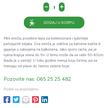
DODAJ U KORPU
Mini smrča, posebno lepa za kolekcionare i ljubitelje
patuljastih biljaka. Ova smrča je odlična za kamene bašte ili
gajenje u saksijama na balkonima. Jako sporo raste, pa je
njena krajnja visina do 1m. U širinu može da se raširi 50-60cm
(kada je u zemlji). U toku godine menja boju četina, pa se
menjaju od plave do tamno zelene boje.
Pozovite nas: 065 25 25 482
Podeli sa prijateljima