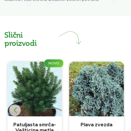
Slični
proizvodi
NOVO
Patuljasta smrča-
Plava zvezda
Vešticina metla