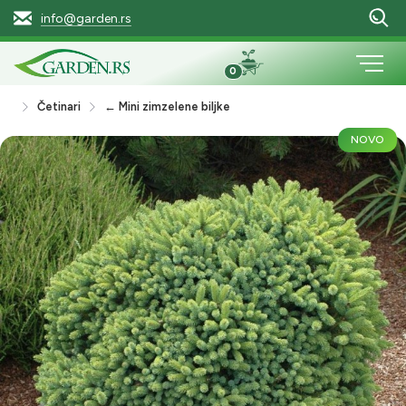
info@garden.rs
0
Četinari
← Mini zimzelene biljke
NOVO