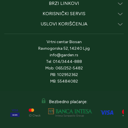
BRZI LINKOVI
KORISNIČKI SERVIS
USLOVI KORIŠĆENJA
Vrtni centar Biosan
Ravnogorska 52, 14240 Ljig
info@garden.rs
Tel: 014/3444-888
Mob: 065/252-5482
PIB: 102952362
MB: 55484082
Bezbedno plaćanje: