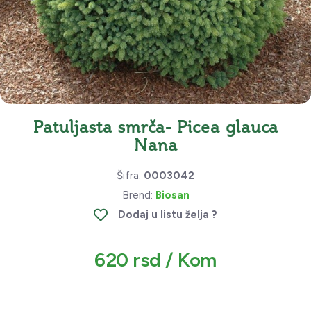
Patuljasta smrča- Picea glauca
Nana
Šifra:
0003042
Brend:
Biosan
Dodaj u listu želja ?
620 rsd / Kom