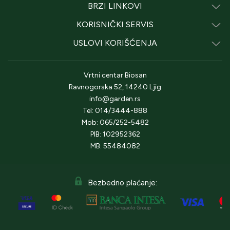
BRZI LINKOVI
KORISNIČKI SERVIS
USLOVI KORIŠĆENJA
Vrtni centar Biosan
Ravnogorska 52, 14240 Ljig
info@garden.rs
Tel: 014/3444-888
Mob: 065/252-5482
PIB: 102952362
MB: 55484082
Bezbedno plaćanje: