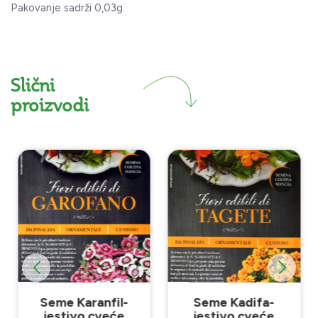
Pakovanje sadrži 0,03g.
Slični
proizvodi
Seme Karanfil-
Seme Kadifa-
jestivo cveće
jestivo cveće