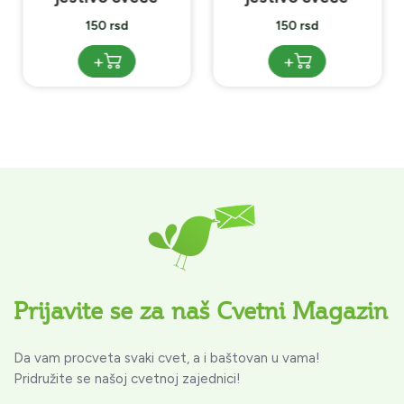
150 rsd
150 rsd
+
+
Prijavite se za naš Cvetni Magazin
Da vam procveta svaki cvet, a i baštovan u vama!
Pridružite se našoj cvetnoj zajednici!