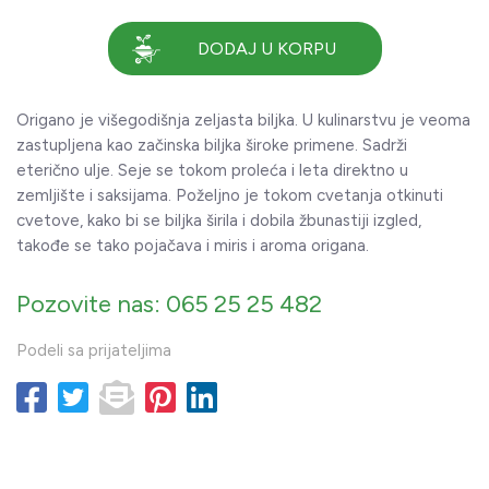
DODAJ U KORPU
Origano je višegodišnja zeljasta biljka. U kulinarstvu je veoma
zastupljena kao začinska biljka široke primene. Sadrži
eterično ulje. Seje se tokom proleća i leta direktno u
zemljište i saksijama. Poželjno je tokom cvetanja otkinuti
cvetove, kako bi se biljka širila i dobila žbunastiji izgled,
takođe se tako pojačava i miris i aroma origana.
Pozovite nas: 065 25 25 482
Podeli sa prijateljima