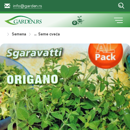
info@garden.rs
0
Semena
← Seme cveća