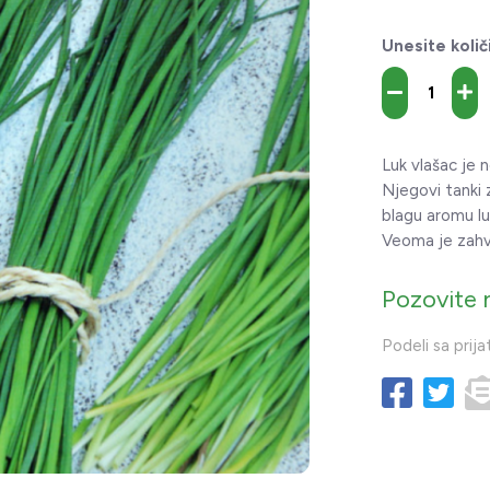
Unesite količ
Luk vlašac je 
Njegovi tanki z
blagu aromu lu
Veoma je zahva
Pozovite 
Podeli sa prija