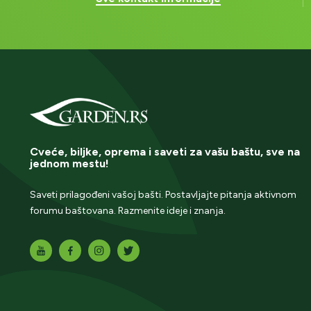
Cveće, biljke, oprema i saveti za vašu baštu, sve na
jednom mestu!
Saveti prilagođeni vašoj bašti. Postavljajte pitanja aktivnom
forumu baštovana. Razmenite ideje i znanja.