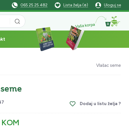
065 25 25 482
Lista želja (
)
Uloguj se
0
Vaša korpa
0
akt
Vlašac seme
 seme
47
Dodaj u listu želja ?
/ KOM