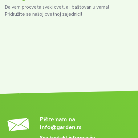
Da vam procveta svaki cvet, a i baštovan u vama!
Pridružite se našoj cvetnoj zajednici!
Pišite nam na
info@garden.rs
Sve kontakt informacije