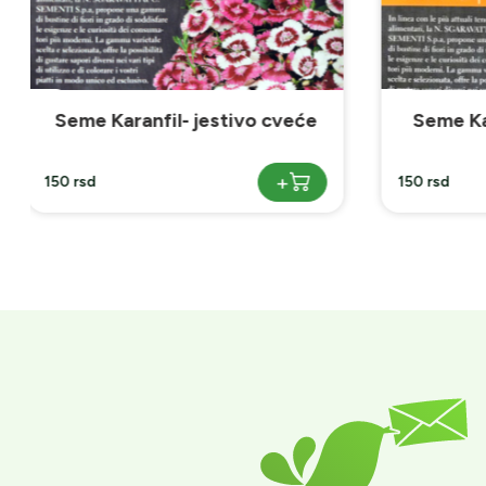
Seme Kadifa- jestivo cveće
Seme Da
+
150 rsd
150 rsd