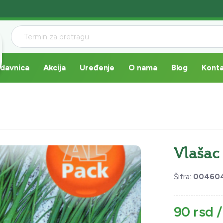
davnica
Akcija
Uređenje
O nama
Blog
Kont
Vlašac
Šifra:
00460
90 rsd 