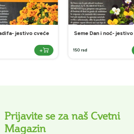
n i noć- jestivo cveće
Seme Maslačak- jesti
+
150 rsd
Prijavite se za naš Cvetni
Magazin