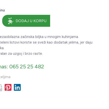
inu
DODAJ U KORPU
nezaobilazna začinska biljka u mnogim kuhinjama.
eleni listovi koriste se sveži kao dodatak jelima, jer daju
ka.
lan za uzgoj i brzo raste.
nas: 065 25 25 482
teljima