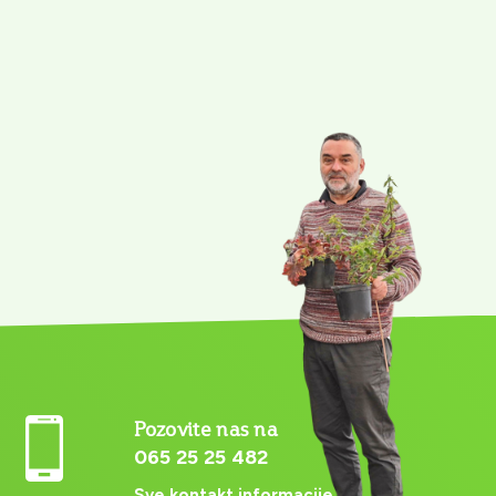
Pozovite nas na
065 25 25 482
Sve kontakt informacije