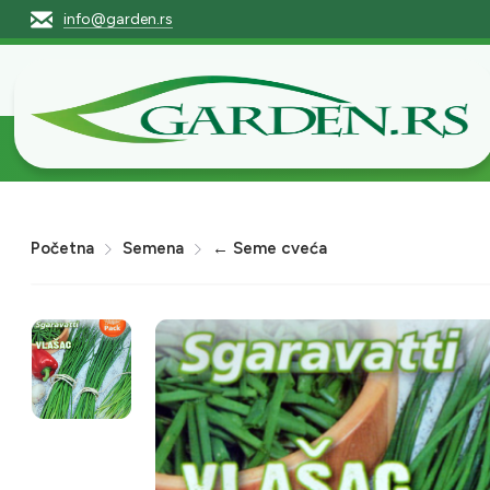
info@garden.rs
Početna
Pro
Početna
Semena
← Seme cveća