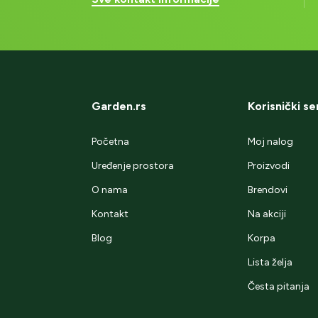
Garden.rs
Korisnički se
Početna
Moj nalog
Uređenje prostora
Proizvodi
O nama
Brendovi
Kontakt
Na akciji
Blog
Korpa
Lista želja
Česta pitanja