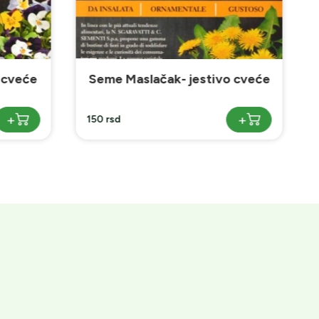
vo cveće
Seme Zevalica- jestivo cveće
+
+
150 rsd