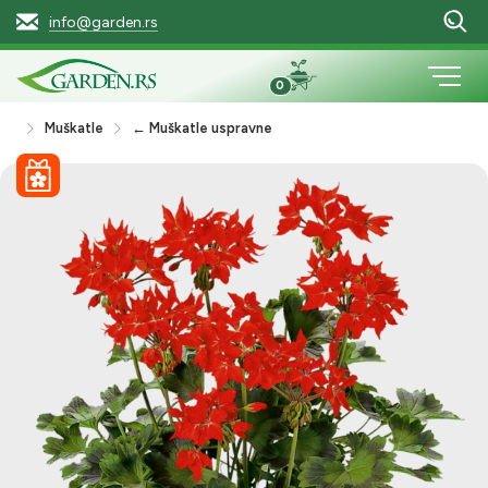
info@garden.rs
0
Muškatle
← Muškatle uspravne