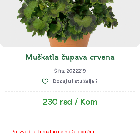
Muškatla čupava crvena
Šifra:
2022219
Dodaj u listu želja ?
230 rsd / Kom
Proizvod se trenutno ne može poručiti.