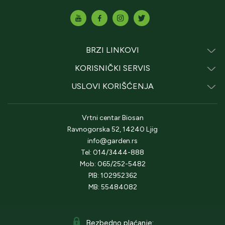
BRZI LINKOVI
KORISNIČKI SERVIS
USLOVI KORIŠĆENJA
Vrtni centar Biosan
Ravnogorska 52, 14240 Ljig
info@garden.rs
Tel: 014/3444-888
Mob: 065/252-5482
PIB: 102952362
MB: 55484082
Bezbedno plaćanje: