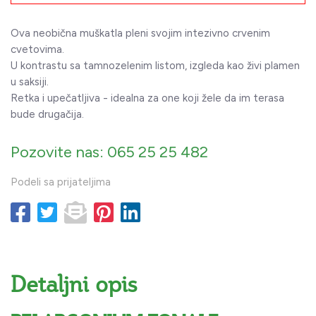
Ova neobična muškatla pleni svojim intezivno crvenim
cvetovima.
U kontrastu sa tamnozelenim listom, izgleda kao živi plamen
u saksiji.
Retka i upečatljiva - idealna za one koji žele da im terasa
bude drugačija.
Pozovite nas: 065 25 25 482
Podeli sa prijateljima
Detaljni opis