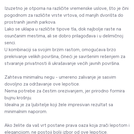
Izuzetno je otporna na različite vremenske uslove, što je čini
pogodnom za različite vrste vrtova, od manjih dvorišta do
prostranih javnih parkova.
Lako se uklapa u različite tipove tla, dok najbolje raste na
osunčanim mestima, ali se dobro prilagođava i u delimičnoj
senci.
U kombinaciji sa svojim brzim rastom, omogućava brzo
prekrivanje velikih površina, čineći je savršenim rešenjem za
stvaranje privatnosti ili ukrašavanje većih javnih površina.
Zahteva minimalnu negu - umereno zalivanje je sasvim
dovoljno za održavanje ove lepotice.
Nema potrebe za čestim orezivanjem, jer prirodno formira
bujnu krošnju.
Idealna je za ljubitelje koji žele impresivan rezultat sa
minimalnim naporom.
Ako želite da vaš vrt postane prava oaza koja zrači lepotom i
elegancijom, ne postoji bolji izbor od ove lepotice.