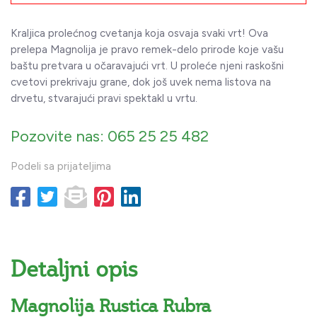
Kraljica prolećnog cvetanja koja osvaja svaki vrt! Ova
prelepa Magnolija je pravo remek-delo prirode koje vašu
baštu pretvara u očaravajući vrt. U proleće njeni raskošni
cvetovi prekrivaju grane, dok još uvek nema listova na
drvetu, stvarajući pravi spektakl u vrtu.
Pozovite nas: 065 25 25 482
Podeli sa prijateljima
Detaljni opis
Magnolija Rustica Rubra