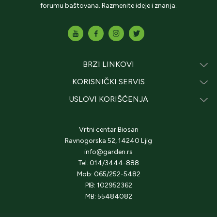
forumu baštovana. Razmenite ideje i znanja.
BRZI LINKOVI
KORISNIČKI SERVIS
USLOVI KORIŠĆENJA
Vrtni centar Biosan
Ravnogorska 52, 14240 Ljig
info@garden.rs
Tel: 014/3444-888
Mob: 065/252-5482
PIB: 102952362
MB: 55484082