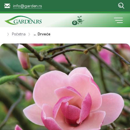
info@garden.rs
0
Početna
← Drveće