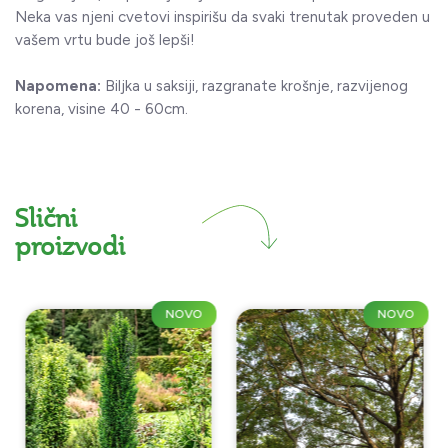
Neka vas njeni cvetovi inspirišu da svaki trenutak proveden u
vašem vrtu bude još lepši!
Napomena:
Biljka u saksiji, razgranate krošnje, razvijenog
korena, visine 40 - 60cm.
Slični
proizvodi
NOVO
NOVO