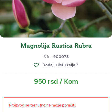
Magnolija Rustica Rubra
Šifra:
900078
Dodaj u listu želja ?
950 rsd / Kom
Proizvod se trenutno ne može poručiti.