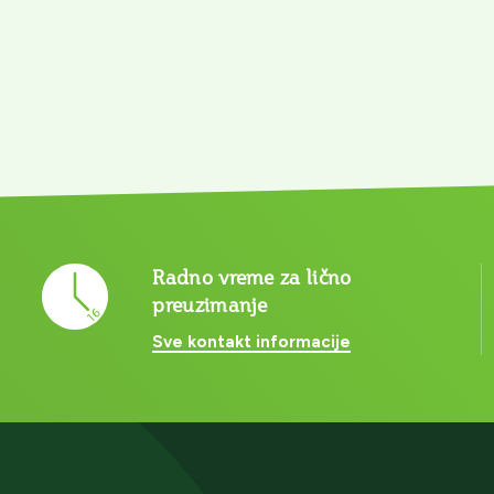
Radno vreme za lično
preuzimanje
Sve kontakt informacije