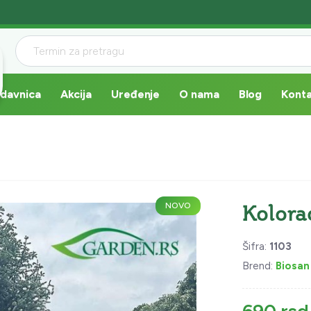
davnica
Akcija
Uređenje
O nama
Blog
Kont
NOVO
Kolora
Šifra:
1103
Brend:
Biosan