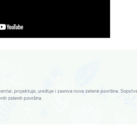
centar, projektuje, uređuje i zasniva nove zelene površine. Sopstve
nih zelenih površina.