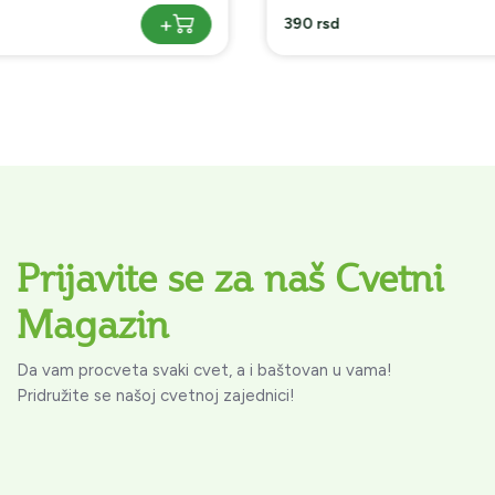
+
390 rsd
Prijavite se za naš Cvetni
Magazin
Da vam procveta svaki cvet, a i baštovan u vama!
Pridružite se našoj cvetnoj zajednici!