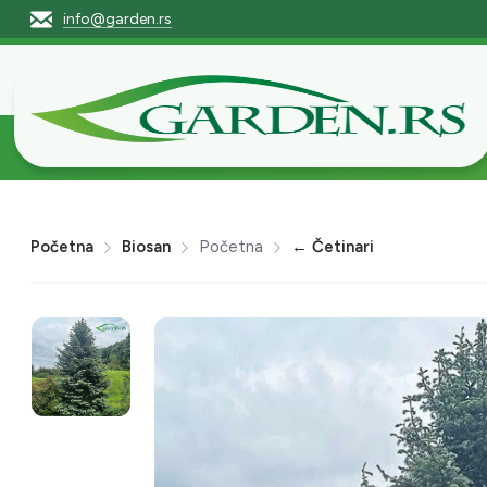
info@garden.rs
Početna
Pro
Početna
Biosan
Početna
← Četinari