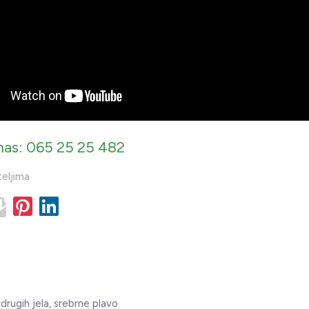
nas: 065 25 25 482
teljima
drugih jela, srebrne plavo