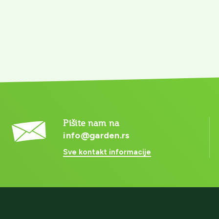
Pišite nam na
info@garden.rs
Sve kontakt informacije