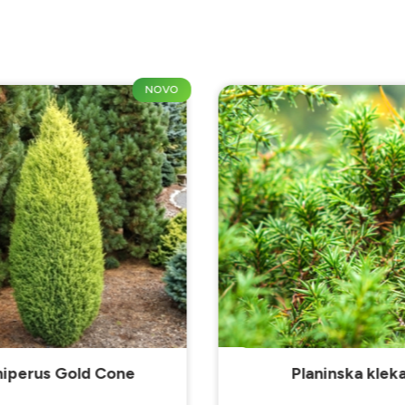
NOVO
niperus Gold Cone
Planinska klek