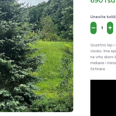
690 rsd
Unesite količ
Izuzetno lep i
visoko. Ima ep
na vrhu skoro 
mekane i miris
četinara.