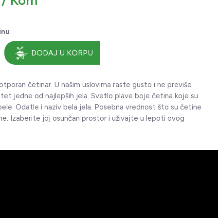
 / Kom
inu
DODAJ U KORPU
 otporan četinar. U našim uslovima raste gusto i ne previše
itet jedne od najlepših jela. Svetlo plave boje četina koje su
bele. Odatle i naziv bela jela. Posebna vrednost što su četine
ne. Izaberite joj osunčan prostor i uživajte u lepoti ovog