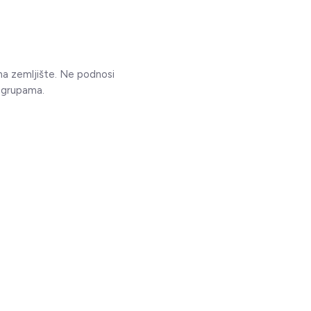
na zemljište. Ne podnosi
u grupama.