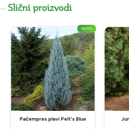
Slični proizvodi
NOVO
A
Pačempres plavi Pelt's Blue
Ju