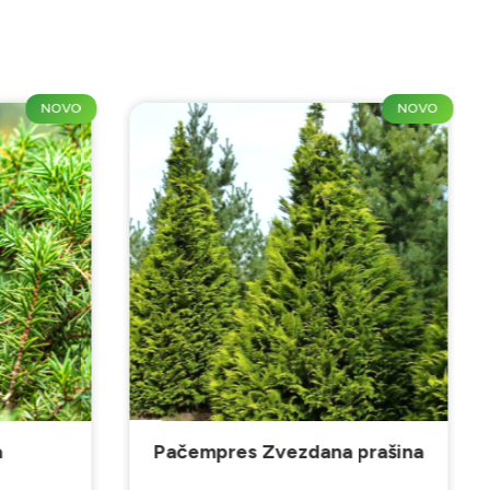
NOVO
NOVO
a
Pačempres Zvezdana prašina