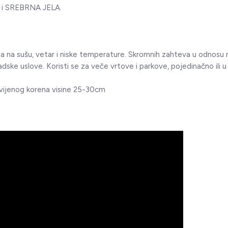
et i SREBRNA JELA.
a na sušu, vetar i niske temperature. Skromnih zahteva u odnosu 
adske uslove. Koristi se za veče vrtove i parkove, pojedinačno ili 
azvijenog korena visine 25-30cm