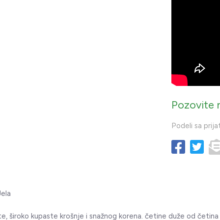
Pozovite 
Podeli sa prija
Jela
e, široko kupaste krošnje i snažnog korena. četine duže od četina 