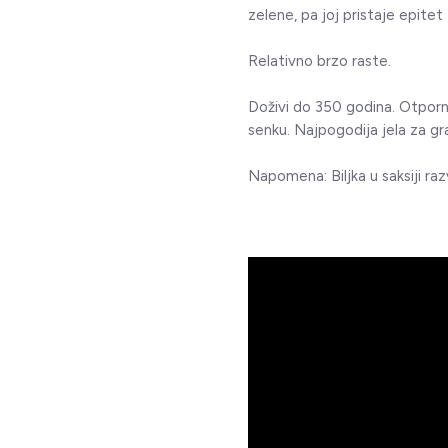
zelene, pa joj pristaje epit
Relativno brzo raste.
Doživi do 350 godina. Otporn
senku. Najpogodija jela za gr
Napomena: Biljka u saksiji r