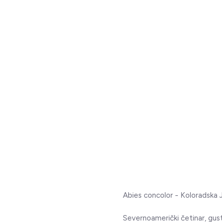
Abies concolor - Koloradska 
Severnoamerički četinar, gust