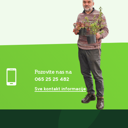
Pozovite nas na
065 25 25 482
Sve kontakt informacije