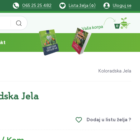
065 25 25 482
Lista želja (
)
Uloguj se
0
Vaša korpa
0
akt
Koloradska Jela
dska Jela
Dodaj u listu želja ?