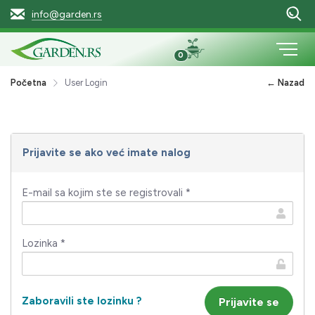
info@garden.rs
0
Početna
User Login
← Nazad
Prijavite se ako već imate nalog
E-mail sa kojim ste se registrovali *
Lozinka *
Zaboravili ste lozinku ?