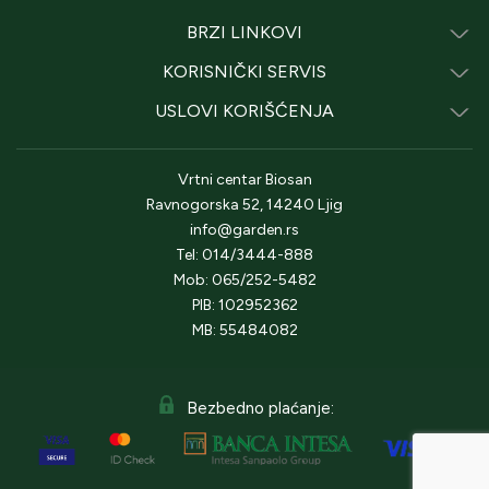
BRZI LINKOVI
KORISNIČKI SERVIS
USLOVI KORIŠĆENJA
Vrtni centar Biosan
Ravnogorska 52, 14240 Ljig
info@garden.rs
Tel: 014/3444-888
Mob: 065/252-5482
PIB: 102952362
MB: 55484082
Bezbedno plaćanje: