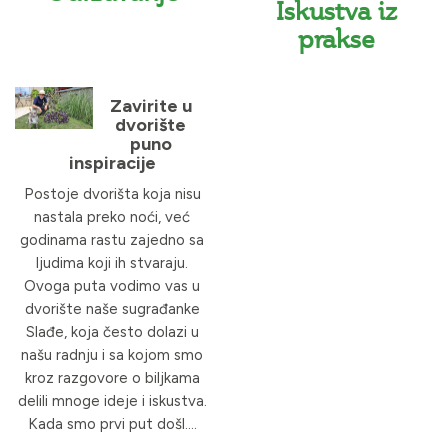
Iskustva iz
prakse
Zavirite u
dvorište
puno
inspiracije
Postoje dvorišta koja nisu
nastala preko noći, već
godinama rastu zajedno sa
ljudima koji ih stvaraju.
Ovoga puta vodimo vas u
dvorište naše sugrađanke
Slađe, koja često dolazi u
našu radnju i sa kojom smo
kroz razgovore o biljkama
delili mnoge ideje i iskustva.
Kada smo prvi put došl....