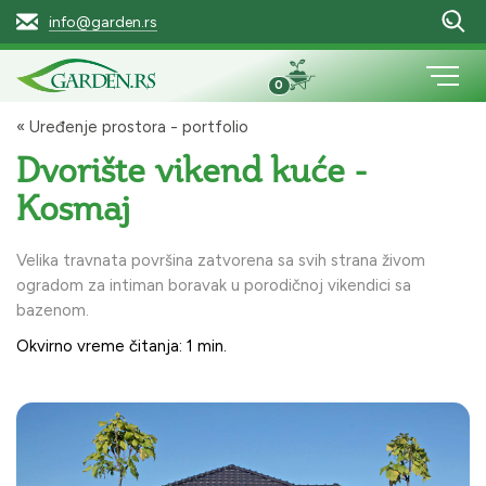
info@garden.rs
0
« Uređenje prostora - portfolio
Dvorište vikend kuće -
Kosmaj
Velika travnata površina zatvorena sa svih strana živom
ogradom za intiman boravak u porodičnoj vikendici sa
bazenom.
Okvirno vreme čitanja: 1 min.