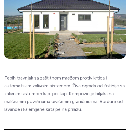
Tepih travnjak sa zaštitnom mrežom protiv krtica i
automatskim zalivnim sistemom. Živa ograda od fotinije sa
zalivnim sistemom kap-po-kap. Kompozicije biljaka na
malčiranim površinama oivičenim graničnicima. Bordure od
lavande i kalemljene katalpe na prilazu.