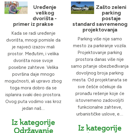
Uređenje
Zašto zeleni
velikog
parking
dvorišta -
postaje
primer iz prakse
standard savremenog
projektovanja
Kada se radi uređenje
Parking više nije samo
dvorišta, mnogi pomisle da
mesto za parkiranje vozila.
je najveći izazov mali
Projektovanje parking
prostor. Međutim, i velika
prostora danas više nije
dvorišta nose svoje
samo pitanje obezbeđivanja
posebne zahteve. Velika
dovoljnog broja parking
površina daje mnogo
mesta. Od projektanata se
mogućnosti, ali upravo zbog
sve češće očekuje da
toga mora dobro da se
pronađu rešenje koje će
isplanira svaki deo prostora.
istovremeno zadovoljiti
Ovog puta vodimo vas kroz
funkcionalne zahteve,
jedan naš....
urbanističke uslove, e....
Iz kategorije
Iz kategorije
Održavanje