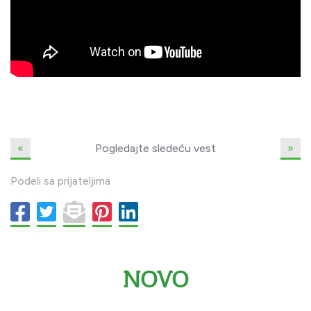
«
Pogledajte sledeću vest
»
Podeli sa prijateljima
NOVO