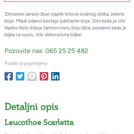
Zimzeleni ukrasni žbun sjajnih listova ovalnog oblika, zelene
boje. Mladi izdanci bostaju ljubičaste boje. Zimi kada je vrlo
hladno lišće dobija tamnocrvenu boju lišća, posebno kada je
biljka na suncu. Vrlo dekorativna biljka!
Pozovite nas: 065 25 25 482
Podeli sa prijateljima
Detaljni opis
Leucothoe Scarletta