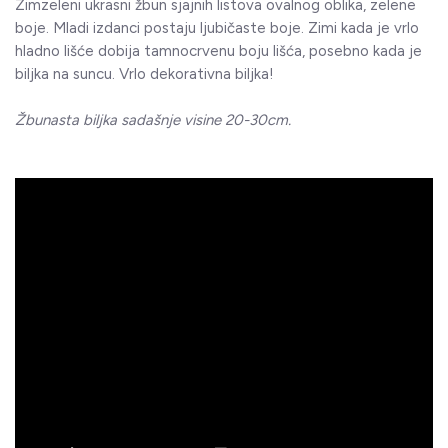
Zimzeleni ukrasni žbun sjajnih listova ovalnog oblika, zelene
boje. Mladi izdanci postaju ljubičaste boje. Zimi kada je vrlo
hladno lišće dobija tamnocrvenu boju lišća, posebno kada je
biljka na suncu. Vrlo dekorativna biljka!
Žbunasta biljka sadašnje visine 20-30cm.