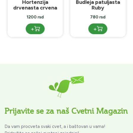
Hortenzija
Budleja patuljasta
drvenasta crvena
Ruby
1200 rsd
780 rsd
+
+
Prijavite se za naš Cvetni Magazin
Da vam procveta svaki cvet, a i baštovan u vama!