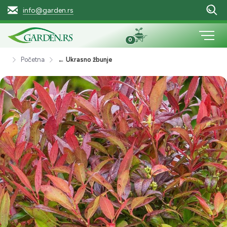
info@garden.rs
0
Početna
← Ukrasno žbunje