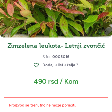
Zimzelena leukota- Letnji zvončić
Šifra:
0003016
Dodaj u listu želja ?
490 rsd / Kom
Proizvod se trenutno ne može poručiti.