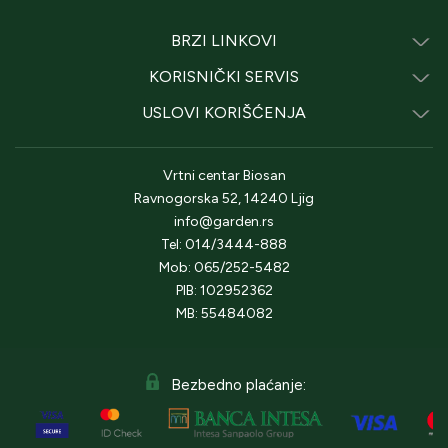
BRZI LINKOVI
KORISNIČKI SERVIS
USLOVI KORIŠĆENJA
Vrtni centar Biosan
Ravnogorska 52, 14240 Ljig
info@garden.rs
Tel: 014/3444-888
Mob: 065/252-5482
PIB: 102952362
MB: 55484082
Bezbedno plaćanje: