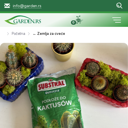
info@garden.rs
0
Početna
← Zemlja za cveće