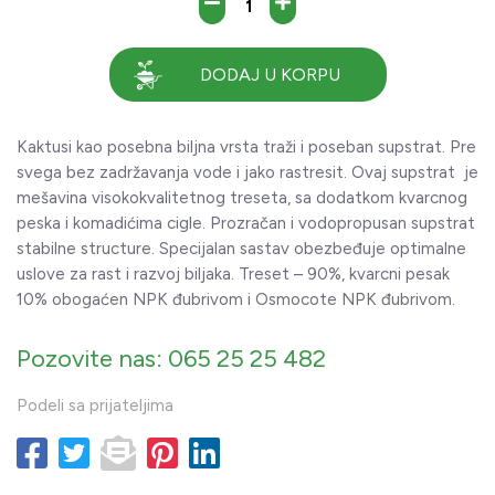
DODAJ U KORPU
Kaktusi kao posebna biljna vrsta traži i poseban supstrat. Pre
svega bez zadržavanja vode i jako rastresit. Ovaj supstrat je
mešavina visokokvalitetnog treseta, sa dodatkom kvarcnog
peska i komadićima cigle. Prozračan i vodopropusan supstrat
stabilne structure. Specijalan sastav obezbeđuje optimalne
uslove za rast i razvoj biljaka. Treset – 90%, kvarcni pesak
10% obogaćen NPK đubrivom i Osmocote NPK đubrivom.
Pozovite nas: 065 25 25 482
Podeli sa prijateljima