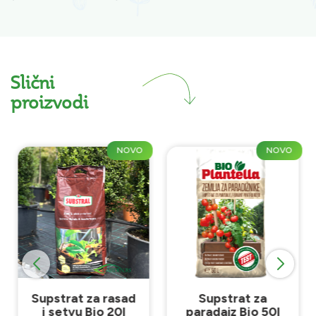
Slični
proizvodi
NOVO
NOVO
Supstrat za rasad
Supstrat za
i setvu Bio 20l
paradajz Bio 50l