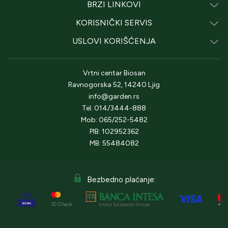
BRZI LINKOVI
KORISNIČKI SERVIS
USLOVI KORIŠĆENJA
Vrtni centar Biosan
Ravnogorska 52, 14240 Ljig
info@garden.rs
Tel: 014/3444-888
Mob: 065/252-5482
PIB: 102952362
MB: 55484082
Bezbedno plaćanje: