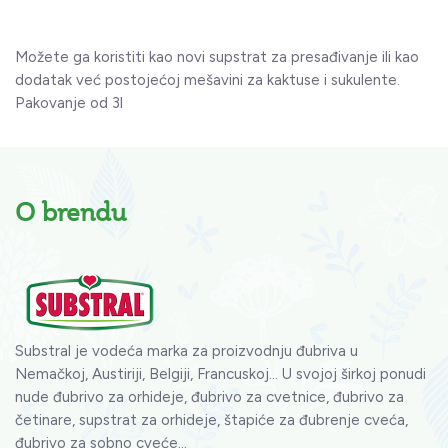
Možete ga koristiti kao novi supstrat za presađivanje ili kao
dodatak već postojećoj mešavini za kaktuse i sukulente.
Pakovanje od 3l
O brendu
Substral je vodeća marka za proizvodnju đubriva u
Nemačkoj, Austiriji, Belgiji, Francuskoj... U svojoj širkoj ponudi
nude đubrivo za orhideje, đubrivo za cvetnice, đubrivo za
četinare, supstrat za orhideje, štapiće za đubrenje cveća,
đubrivo za sobno cveće...