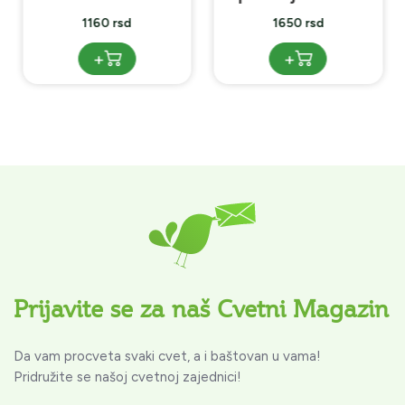
1160 rsd
1650 rsd
+
+
Prijavite se za naš Cvetni Magazin
Da vam procveta svaki cvet, a i baštovan u vama!
Pridružite se našoj cvetnoj zajednici!