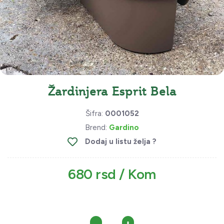
Žardinjera Esprit Bela
Šifra:
0001052
Brend:
Gardino
Dodaj u listu želja ?
680 rsd / Kom