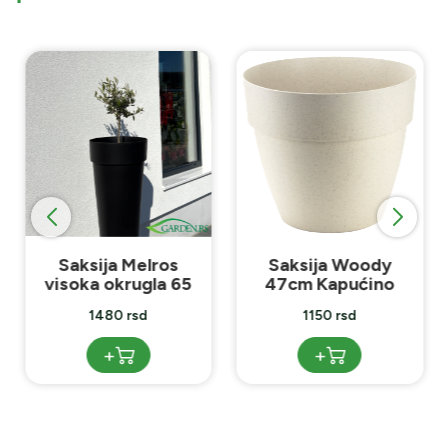
Saksija Melros
Saksija Woody
visoka okrugla 65
47cm Kapućino
Crna
1480 rsd
1150 rsd
+
+