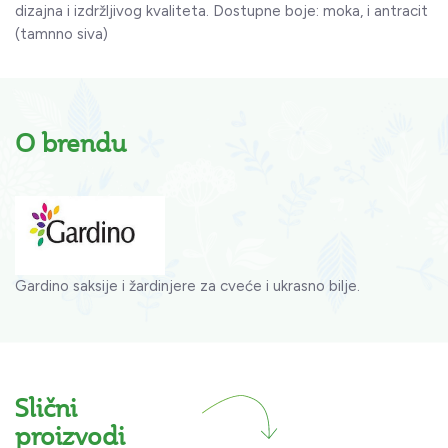
dizajna i izdržljivog kvaliteta. Dostupne boje: moka, i antracit
(tamnno siva)
O brendu
Gardino saksije i žardinjere za cveće i ukrasno bilje.
Slični
proizvodi