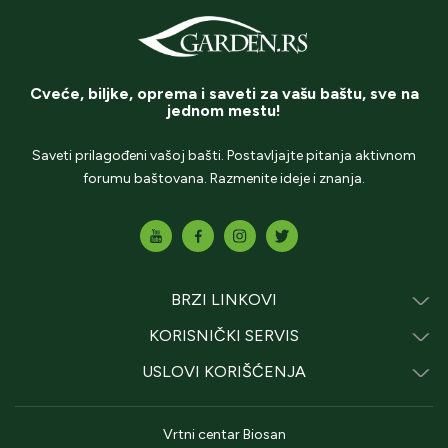
Cveće, biljke, oprema i saveti za vašu baštu, sve na
jednom mestu!
Saveti prilagođeni vašoj bašti. Postavljajte pitanja aktivnom
forumu baštovana. Razmenite ideje i znanja.
BRZI LINKOVI
KORISNIČKI SERVIS
USLOVI KORIŠĆENJA
Vrtni centar Biosan