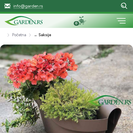
info@garden.rs
0
Početna
← Saksije