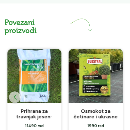
Povezani
proizvodi
Prihrana za
Osmokot za
travnjak jesen-
četinare i ukrasne
zima 15kg
biljke
11490 rsd
1990 rsd