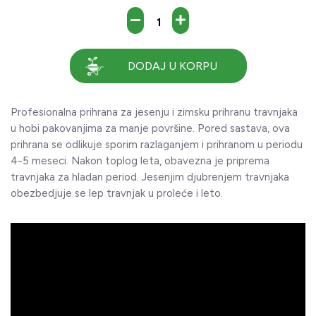
DODAJ U KORPU
Profesionalna prihrana za jesenju i zimsku prihranu travnjaka
u hobi pakovanjima za manje površine. Pored sastava, ova
prihrana se odlikuje sporim razlaganjem i prihranom u periodu
4-5 meseci. Nakon toplog leta, obavezna je priprema
travnjaka za hladan period. Jesenjim djubrenjem travnjaka
obezbedjuje se lep travnjak u proleće i leto.