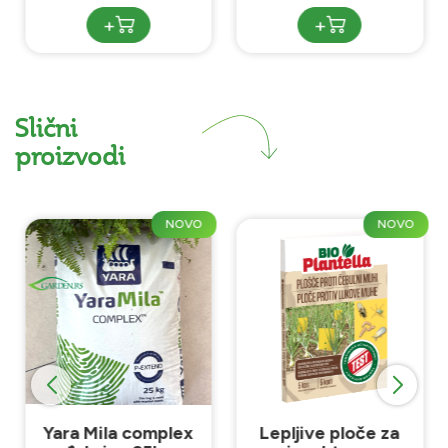
+
+
Slični
proizvodi
NOVO
NOVO
Yara Mila complex
Lepljive ploče za