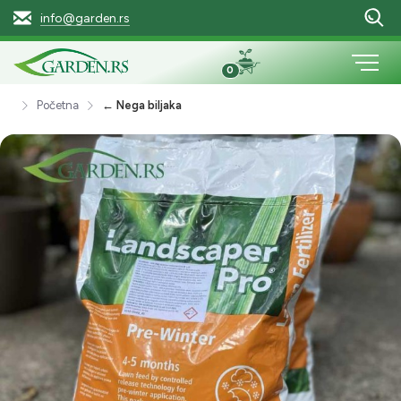
info@garden.rs
0
Početna
← Nega biljaka