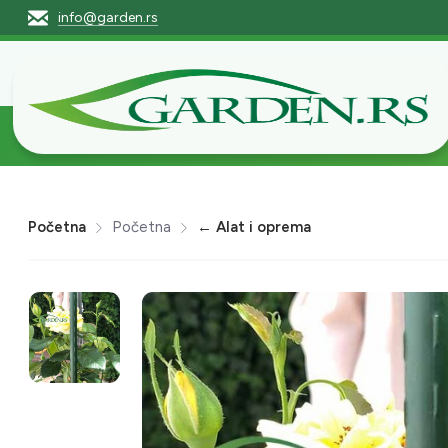
info@garden.rs
Početna
Pro
Početna
Početna
← Alat i oprema