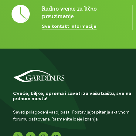
Radno vreme za lično
preuzimanje
Sve kontakt informacije
Cveće, biljke, oprema i saveti za vašu baštu, sve na
jednom mestu!
Saveti prilagođeni vašoj bašti. Postavljajte pitanja aktivnom
forumu baštovana. Razmenite ideje i znanja.