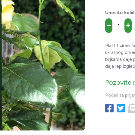
Unesite količ
Plastificirani 
ukrasnog drveć
biljkama daje p
daje lep izgled
Pozovite 
Podeli sa prija