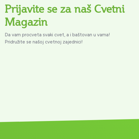
Prijavite se za naš Cvetni
Magazin
Da vam procveta svaki cvet, a i baštovan u vama!
Pridružite se našoj cvetnoj zajednici!