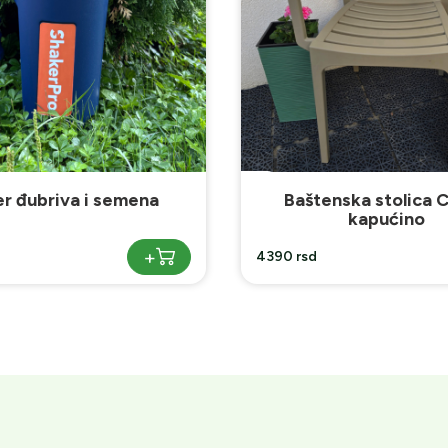
enska stolica Capri-
Plastični raster za 
kapućino
+
1790 rsd