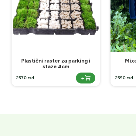
Mixer đubriva i semena
Bašt
+
2590 rsd
4390 rsd