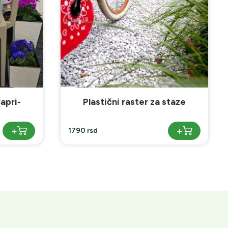
staze
Baštenski ivičnjaci- Korten
čelik
+
+
1990 rsd