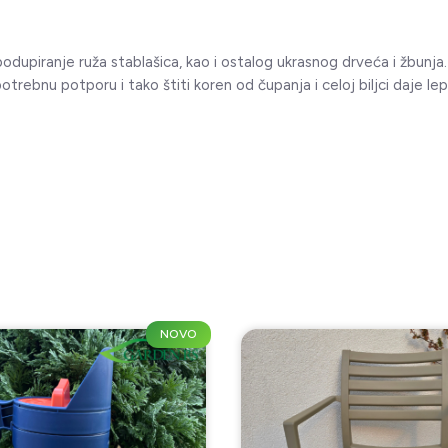
a podupiranje ruža stablašica, kao i ostalog ukrasnog drveća i žbunj
otrebnu potporu i tako štiti koren od čupanja i celoj biljci daje lep