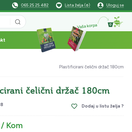
065 25 25 482
Lista želja (
)
Uloguj se
0
Vaša korpa
0
akt
Plastificirani čelični držač 180cm
icirani čelični držač 180cm
48
Dodaj u listu želja ?
 / Kom