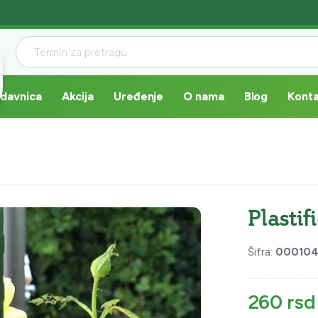
davnica
Akcija
Uređenje
O nama
Blog
Kont
Plastif
Šifra:
00010
260 rsd