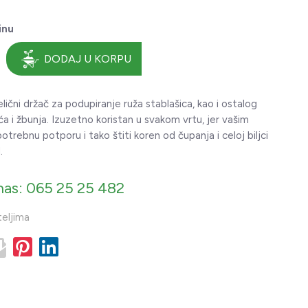
inu
DODAJ U KORPU
čelični držač za podupiranje ruža stablašica, kao i ostalog
a i žbunja. Izuzetno koristan u svakom vrtu, jer vašim
otrebnu potporu i tako štiti koren od čupanja i celoj biljci
.
nas: 065 25 25 482
teljima