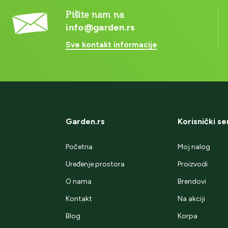
Pišite nam na
info@garden.rs
Sve kontakt informacije
Garden.rs
Korisnički se
Početna
Moj nalog
Uređenje prostora
Proizvodi
O nama
Brendovi
Kontakt
Na akciji
Blog
Korpa