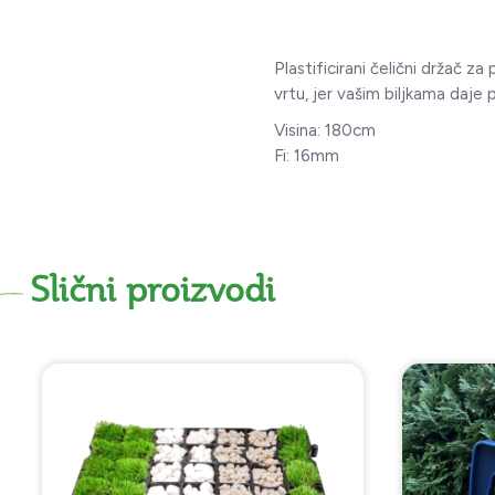
Plastificirani čelični držač z
vrtu, jer vašim biljkama daje p
Visina: 180cm
Fi: 16mm
Slični proizvodi
NOVO