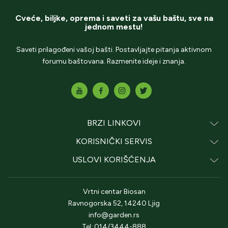
Cveće, biljke, oprema i saveti za vašu baštu, sve na
jednom mestu!
Saveti prilagođeni vašoj bašti. Postavljajte pitanja aktivnom
forumu baštovana. Razmenite ideje i znanja.
BRZI LINKOVI
KORISNIČKI SERVIS
USLOVI KORIŠĆENJA
Vrtni centar Biosan
Ravnogorska 52, 14240 Ljig
info@garden.rs
Tel: 014/3444-888