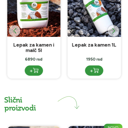
Lepak za kamen i
Lepak za kamen 1L
malč 5l
6890 rsd
1950 rsd
+
+
Slični
proizvodi
NOVO