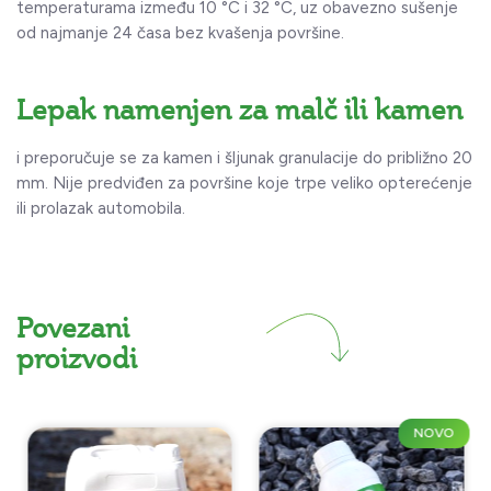
temperaturama između 10 °C i 32 °C, uz obavezno sušenje
od najmanje 24 časa bez kvašenja površine.
Lepak namenjen za malč ili kamen
i preporučuje se za kamen i šljunak granulacije do približno 20
mm. Nije predviđen za površine koje trpe veliko opterećenje
ili prolazak automobila.
Povezani
proizvodi
NOVO