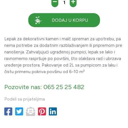
DODAJ U KORPU
Lepak za dekorativni kamen i malč spreman za upotrebu, pa
nema potrebe za dodatnim razblaživanjem ili pripremom pre
nanošenja. Zahvaljujući ugrađenoj pumpici, lepak se lako i
ravnomerno raspršuje po površini, što olakšava rad i ubrzava
uređenje prostora. Pakovanje od 2L sa pumpicom za laku i
čistu primenu pokriva povšinu od 6-10 m²
Pozovite nas: 065 25 25 482
Podeli sa prijateljima