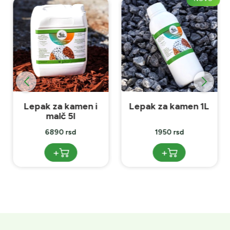
Lepak za kamen i
Lepak za kamen 1L
malč 5l
6890 rsd
1950 rsd
+
+