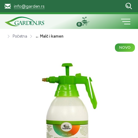
info@garden.rs
0
Početna
← Malč i kamen
NOVO