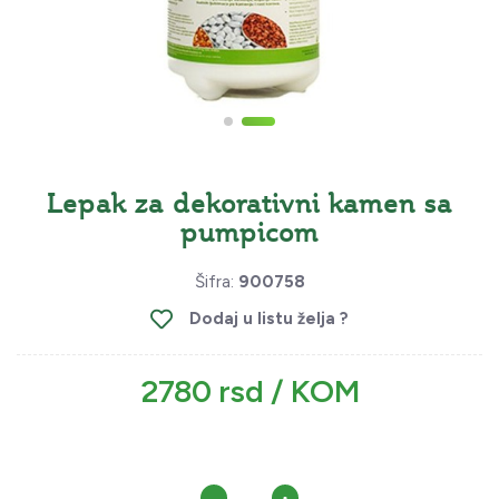
Lepak za dekorativni kamen sa
pumpicom
Šifra:
900758
Dodaj u listu želja ?
2780 rsd / KOM