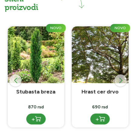
proizvodi
NOVO
NOVO
Stubasta breza
Hrast cer drvo
870 rsd
690 rsd
+
+