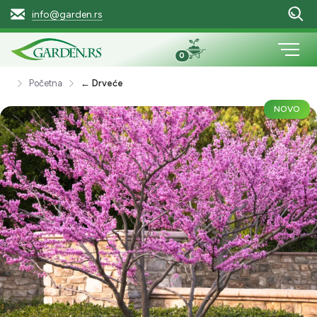
info@garden.rs
0
Početna
← Drveće
NOVO