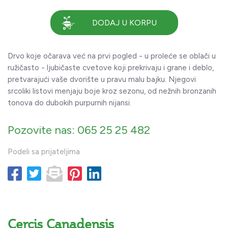
DODAJ U KORPU
Drvo koje očarava već na prvi pogled - u proleće se oblači u
ružičasto - ljubičaste cvetove koji prekrivaju i grane i deblo,
pretvarajući vaše dvorište u pravu malu bajku. Njegovi
srcoliki listovi menjaju boje kroz sezonu, od nežnih bronzanih
tonova do dubokih purpurnih nijansi.
Pozovite nas: 065 25 25 482
Podeli sa prijateljima
Cercis Canadensis