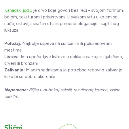
Kanadski judić
je drvo koje govori bez reči - svojom formom,
bojom, teksturom i prisustvom. U svakom vrtu u kojem se
nađe, ostavlja snažan utisak prirodne elegancije i suptilnog
luksuza.
Položaj:
Najbolje uspeva na sunčanim ili polusenovitim
mestima.
Listovi:
Ima upečatljive listove u obliku srca koji su ljubičasti,
crveni ili bronzani.
Zalivanje:
Mladim sadnicama je potrebno redovno zalivanje
kako bi se dobro ukorenile.
Napomena:
Biljka u dubokoj saksiji, razvijenog korena, visine
oko 1m.
Slični