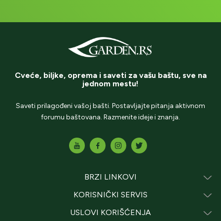
Cveće, biljke, oprema i saveti za vašu baštu, sve na
jednom mestu!
Saveti prilagođeni vašoj bašti. Postavljajte pitanja aktivnom
forumu baštovana. Razmenite ideje i znanja.
BRZI LINKOVI
KORISNIČKI SERVIS
USLOVI KORIŠĆENJA