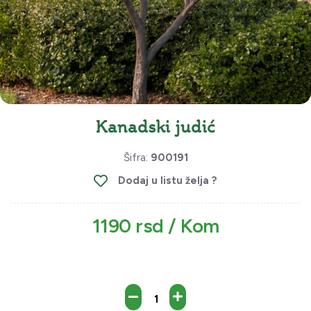
Kanadski judić
Šifra:
900191
Dodaj u listu želja ?
1190 rsd / Kom