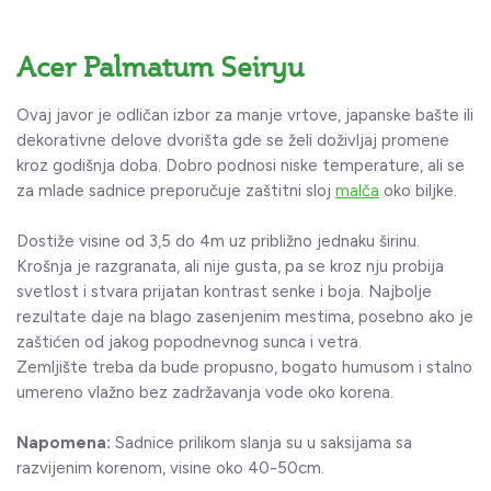
Acer Palmatum Seiryu
Ovaj javor je odličan izbor za manje vrtove, japanske bašte ili
dekorativne delove dvorišta gde se želi doživljaj promene
kroz godišnja doba. Dobro podnosi niske temperature, ali se
za mlade sadnice preporučuje zaštitni sloj
malča
oko biljke.
Dostiže visine od 3,5 do 4m uz približno jednaku širinu.
Krošnja je razgranata, ali nije gusta, pa se kroz nju probija
svetlost i stvara prijatan kontrast senke i boja. Najbolje
rezultate daje na blago zasenjenim mestima, posebno ako je
zaštićen od jakog popodnevnog sunca i vetra.
Zemljište treba da bude propusno, bogato humusom i stalno
umereno vlažno bez zadržavanja vode oko korena.
Napomena:
Sadnice prilikom slanja su u saksijama sa
razvijenim korenom, visine oko 40-50cm.