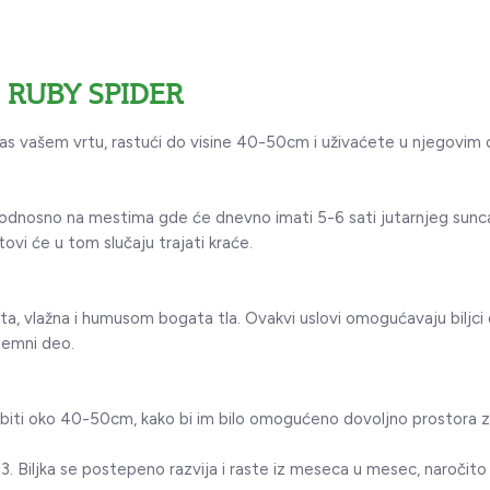
RUBY SPIDER
as vašem vrtu, rastući do visine 40-50cm i uživaćete u njegovim
 odnosno na mestima gde će dnevno imati 5-6 sati jutarnjeg sunc
vi će u tom slučaju trajati kraće.
vita, vlažna i humusom bogata tla. Ovakvi uslovi omogućavaju biljci d
zemni deo.
biti oko 40-50cm, kako bi im bilo omogućeno dovoljno prostora za
i Ø13. Biljka se postepeno razvija i raste iz meseca u mesec, naroči