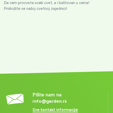
Da vam procveta svaki cvet, a i baštovan u vama!
Pridružite se našoj cvetnoj zajednici!
Pišite nam na
info@garden.rs
Sve kontakt informacije