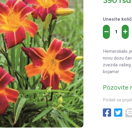
390 rsd
Unesite količ
Hemerokalis je
novu dozu čaro
zvezda vašeg v
bojama!
Pozovite 
Podeli sa prija