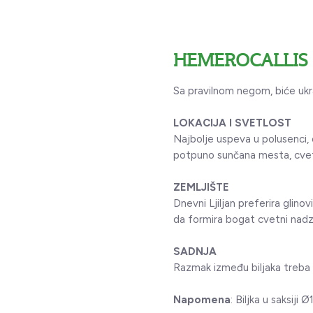
HEMEROCALLIS 
Sa pravilnom negom, biće ukr
LOKACIJA I SVETLOST
Najbolje uspeva u polusenci,
potpuno sunčana mesta, cveto
ZEMLJIŠTE
Dnevni Ljiljan preferira glino
da formira bogat cvetni nad
SADNJA
Razmak između biljaka treba 
Napomena
: Biljka u saksij