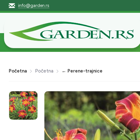
info@garden.rs
Početna
Pro
Početna
Početna
← Perene-trajnice