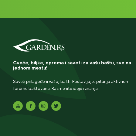
Cveće, biljke, oprema i saveti za vašu baštu, sve na
jednom mestu!
Saveti prilagođeni vašoj bašti. Postavljajte pitanja aktivnom
forumu baštovana. Razmenite ideje i znanja.