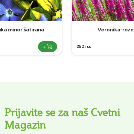
Veronika-roze
Veronika- plavi b
+
200 rsd
Prijavite se za naš Cvetni
Magazin