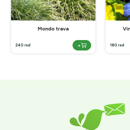
Vinka minor šatirana
+
180 rsd
250 rsd