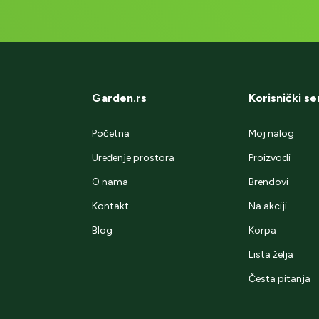
Garden.rs
Korisnički se
Početna
Moj nalog
Uređenje prostora
Proizvodi
O nama
Brendovi
Kontakt
Na akciji
Blog
Korpa
Lista želja
Česta pitanja