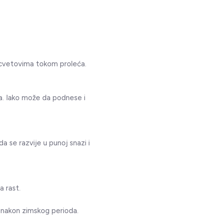
 cvetovima tokom proleća.
a. Iako može da podnese i
a se razvije u punoj snazi i
 rast.
to nakon zimskog perioda.