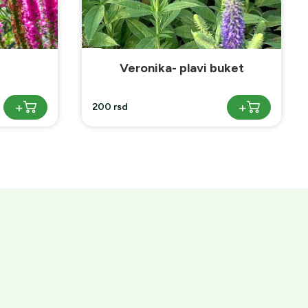
uket
Sedum Lemon Ball
+
+
225 rsd