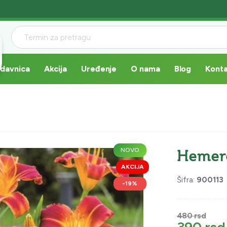
davnica
Akcija
Uređenje
O nama
Blog
Kont
NOVO
Hemero
AKCIJA
Šifra:
900113
-19%
480 rsd