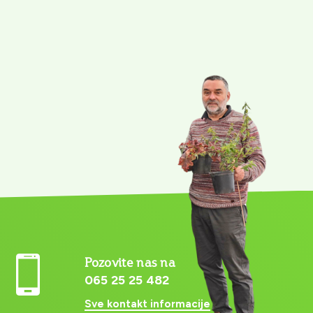
Pozovite nas na
065 25 25 482
Sve kontakt informacije