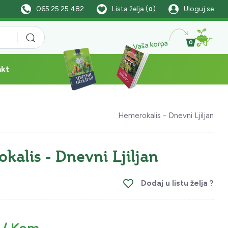
065 25 25 482
Lista želja (
)
Uloguj se
0
Vaša korpa
0
akt
Hemerokalis - Dnevni Ljiljan
kalis - Dnevni Ljiljan
Dodaj u listu želja ?