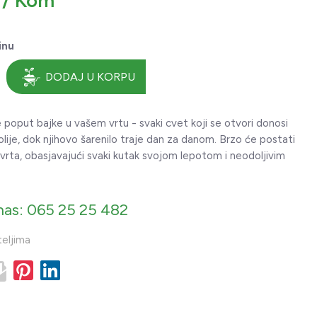
 / Kom
inu
DODAJ U KORPU
 poput bajke u vašem vrtu - svaki cvet koji se otvori donosi
lije, dok njihovo šarenilo traje dan za danom. Brzo će postati
rta, obasjavajući svaki kutak svojom lepotom i neodoljivim
nas: 065 25 25 482
teljima