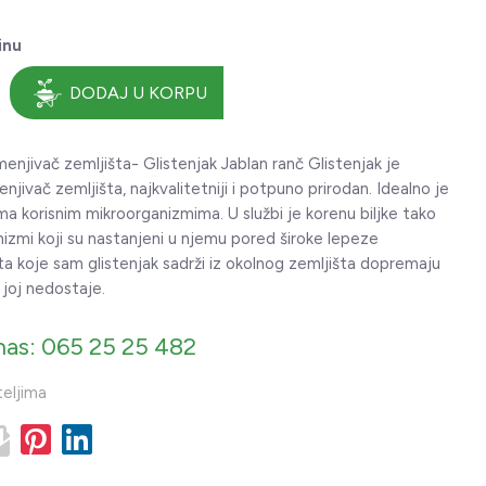
inu
DODAJ U KORPU
enjivač zemljišta- Glistenjak Jablan ranč Glistenjak je
njivač zemljišta, najkvalitetniji i potpuno prirodan. Idealno je
ama korisnim mikroorganizmima. U službi je korenu biljke tako
izmi koji su nastanjeni u njemu pored široke lepeze
 koje sam glistenjak sadrži iz okolnog zemljišta dopremaju
 joj nedostaje.
nas: 065 25 25 482
teljima