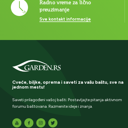
Radno vreme za lično
preuzimanje
Sve kontakt informacije
Cveće, biljke, oprema i saveti za vašu baštu, sve na
jednom mestu!
Saveti prilagođeni vašoj bašti. Postavljajte pitanja aktivnom
forumu baštovana. Razmenite ideje i znanja.