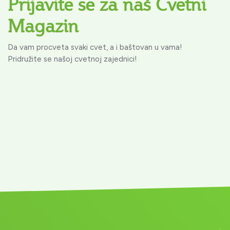
Prijavite se za naš Cvetni
Magazin
Da vam procveta svaki cvet, a i baštovan u vama!
Pridružite se našoj cvetnoj zajednici!