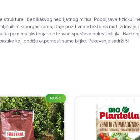
 strukture i bez ikakvog neprijatnog mirisa. Poboljšava fizičku i he
jišnih mikroorganizama, Daje pozitivne efekte na rast, zdravlje i kv
la da primena glistenjaka efikasno sprečava bolest biljaka. Bakterij
biotike koji podižu otpornost same biljke. Pakovanje sadrži 5l
NOVO