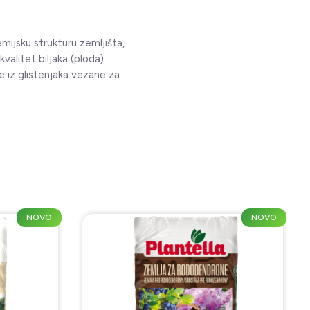
mijsku strukturu zemljišta,
alitet biljaka (ploda).
e iz glistenjaka vezane za
NOVO
NOVO