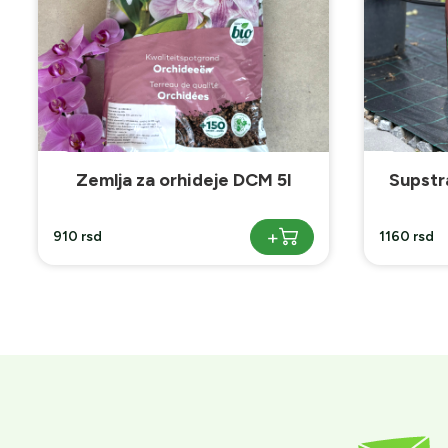
Supstrat za rasad i setvu Bio
Supstr
20l
+
1160 rsd
1650 rsd