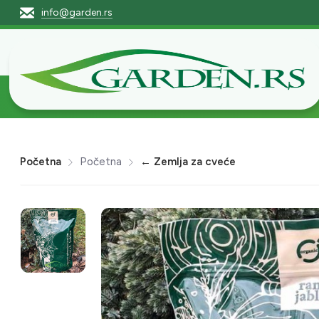
info@garden.rs
Početna
Pro
Početna
Početna
← Zemlja za cveće