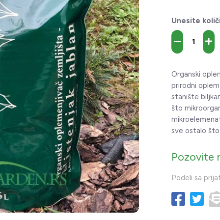
Unesite količ
Organski oplem
prirodni opleme
stanište biljk
što mikroorgan
mikroelemenata
sve ostalo što
Pozovite 
Podeli sa prija