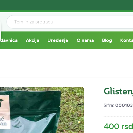
davnica
Akcija
Uređenje
O nama
Blog
Kont
Glisten
Šifra:
000103
400 rsd