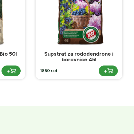
drone i
Supstrat Bio Plantella Start 20l
+
+
840 rsd