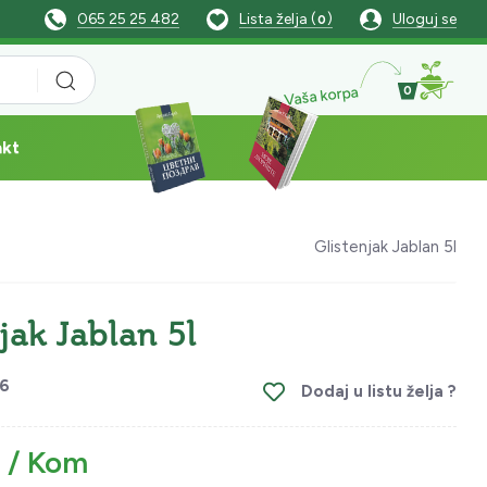
065 25 25 482
Lista želja (
)
Uloguj se
0
Vaša korpa
0
akt
Glistenjak Jablan 5l
jak Jablan 5l
6
Dodaj u listu želja ?
 / Kom