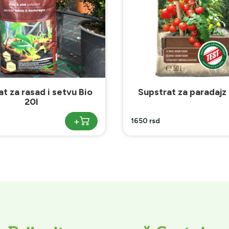
at za paradajz Bio 50l
Supstrat za rododen
borovnice 45l
+
1850 rsd