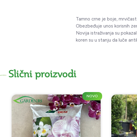
Tamno crne je boje, mrvičaste
Obezbeđuje unos korisnih zeml
Novija istraživanja su pokaza
koren su u stanju da luče anti
Slični proizvodi
NOVO