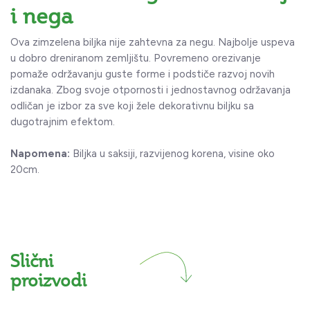
i nega
Ova zimzelena biljka nije zahtevna za negu. Najbolje uspeva
u dobro dreniranom zemljištu. Povremeno orezivanje
pomaže održavanju guste forme i podstiče razvoj novih
izdanaka. Zbog svoje otpornosti i jednostavnog održavanja
odličan je izbor za sve koji žele dekorativnu biljku sa
dugotrajnim efektom.
Napomena:
Biljka u saksiji, razvijenog korena, visine oko
20cm.
Slični
proizvodi