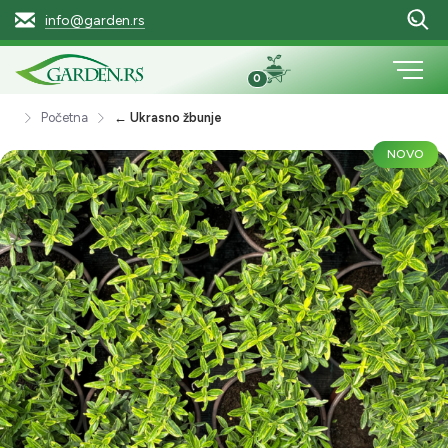
info@garden.rs
0
Početna
← Ukrasno žbunje
NOVO