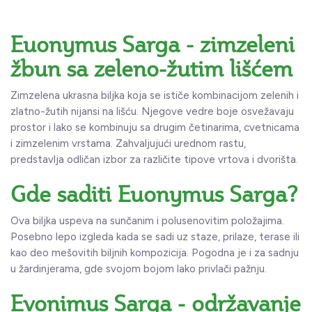
Euonymus Sarga - zimzeleni
žbun sa zeleno-žutim lišćem
Zimzelena ukrasna biljka koja se ističe kombinacijom zelenih i
zlatno-žutih nijansi na lišću. Njegove vedre boje osvežavaju
prostor i lako se kombinuju sa drugim četinarima, cvetnicama
i zimzelenim vrstama. Zahvaljujući urednom rastu,
predstavlja odličan izbor za različite tipove vrtova i dvorišta.
Gde saditi Euonymus Sarga?
Ova biljka uspeva na sunčanim i polusenovitim položajima.
Posebno lepo izgleda kada se sadi uz staze, prilaze, terase ili
kao deo mešovitih biljnih kompozicija. Pogodna je i za sadnju
u žardinjerama, gde svojom bojom lako privlači pažnju.
Evonimus Sarga - održavanje