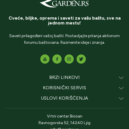
Cveće, biljke, oprema i saveti za vašu baštu, sve na
jednom mestu!
Saveti prilagođeni vašoj bašti. Postavljajte pitanja aktivnom
forumu baštovana. Razmenite ideje i znanja.
BRZI LINKOVI
KORISNIČKI SERVIS
USLOVI KORIŠĆENJA
Vrtni centar Biosan
Ravnogorska 52, 14240 Ljig