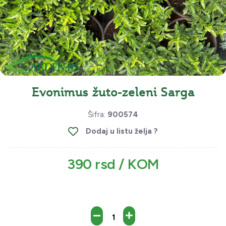
Evonimus žuto-zeleni Sarga
Šifra:
900574
Dodaj u listu želja ?
390 rsd / KOM