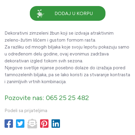
DODAJ U KORPU
Dekorativni zimzeleni žbun koji se izdvaja atraktivnim
zeleno-žutim lišćem i gustom formom rasta.
Za razliku od mnogih biljaka koje svoju lepotu pokazuju samo
u određenom delu godine, ovaj evonimus zadržava
dekorativan izgled tokom svih sezona.
Njegove svetlije nijanse posebno dolaze do izražaja pored
tamnozelenih biljaka, pa se lako koristi za stvaranje kontrasta
i zanimljivih vrtnih kombinacija.
Pozovite nas: 065 25 25 482
Podeli sa prijateljima