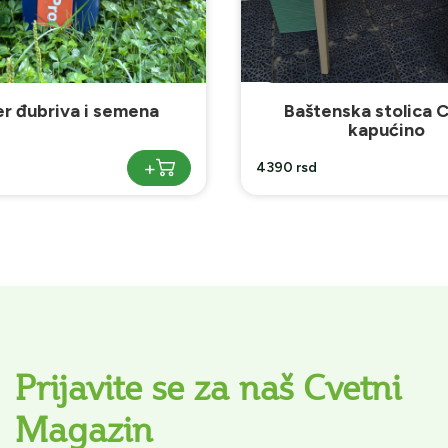
enska stolica Capri-
Plastični raster za 
kapućino
+
1790 rsd
Prijavite se za naš Cvetni
Magazin