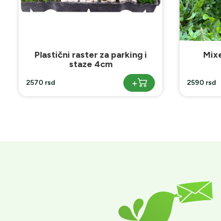
Mixer đubriva i semena
Bašt
+
2590 rsd
4390 rsd