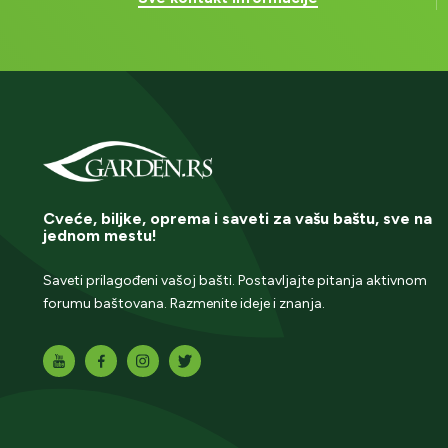
Cveće, biljke, oprema i saveti za vašu baštu, sve na
jednom mestu!
Saveti prilagođeni vašoj bašti. Postavljajte pitanja aktivnom
forumu baštovana. Razmenite ideje i znanja.