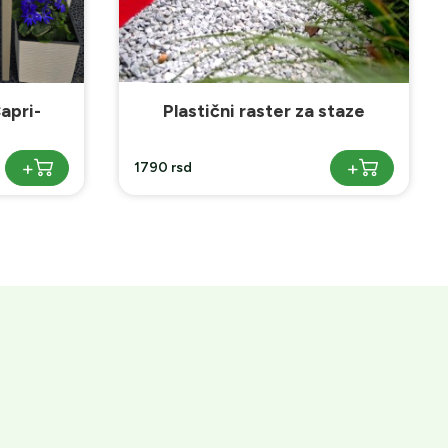
staze
Baštenski ivičnjaci- Korten
čelik
+
+
1990 rsd