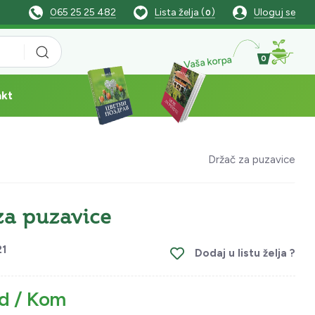
065 25 25 482
Lista želja (
)
Uloguj se
0
Vaša korpa
0
akt
Držač za puzavice
za puzavice
1
Dodaj u listu želja ?
d / Kom