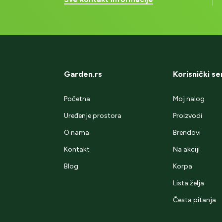
Garden.rs
Korisnički se
Početna
Moj nalog
Uređenje prostora
Proizvodi
O nama
Brendovi
Kontakt
Na akciji
Blog
Korpa
Lista želja
Česta pitanja