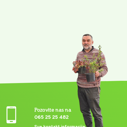
Pozovite nas na
065 25 25 482
Sve kontakt informacije