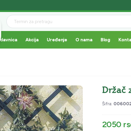
davnica
Akcija
Uređenje
O nama
Blog
Kont
Držač 
Šifra:
006002
2050 rs