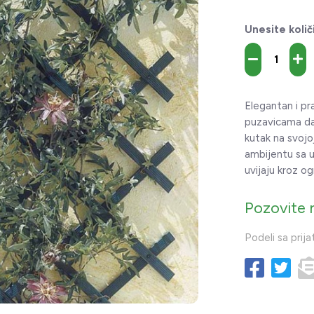
Unesite količ
Elegantan i pr
puzavicama da 
kutak na svojoj
ambijentu sa u
uvijaju kroz og
Pozovite 
Podeli sa prija