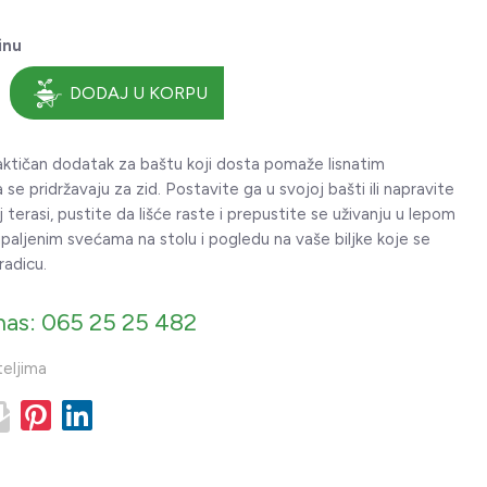
inu
DODAJ U KORPU
aktičan dodatak za baštu koji dosta pomaže lisnatim
se pridržavaju za zid. Postavite ga u svojoj bašti ili napravite
 terasi, pustite da lišće raste i prepustite se uživanju u lepom
paljenim svećama na stolu i pogledu na vaše biljke koje se
radicu.
nas: 065 25 25 482
teljima