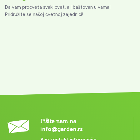
Da vam procveta svaki cvet, a i baštovan u vama!
Pridružite se našoj cvetnoj zajednici!
Pišite nam na
info@garden.rs
Sve kontakt informacije