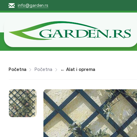
info@garden.rs
Početna
Pro
Početna
Početna
← Alat i oprema