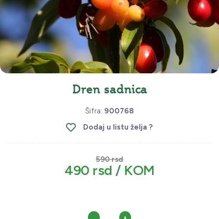
Dren sadnica
Šifra:
900768
Dodaj u listu želja ?
590 rsd
490 rsd / KOM