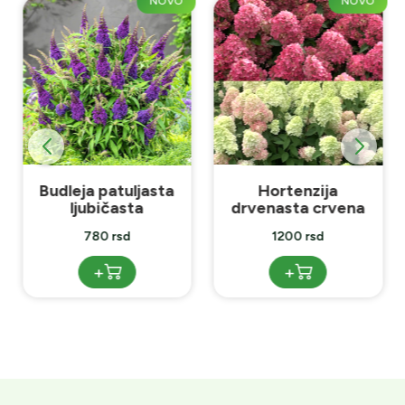
NOVO
NOVO
Budleja patuljasta
Hortenzija
ljubičasta
drvenasta crvena
780 rsd
1200 rsd
+
+