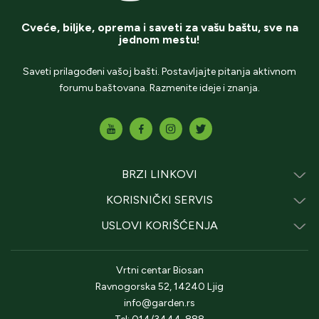
Cveće, biljke, oprema i saveti za vašu baštu, sve na
jednom mestu!
Saveti prilagođeni vašoj bašti. Postavljajte pitanja aktivnom
forumu baštovana. Razmenite ideje i znanja.
BRZI LINKOVI
KORISNIČKI SERVIS
USLOVI KORIŠĆENJA
Vrtni centar Biosan
Ravnogorska 52, 14240 Ljig
info@garden.rs