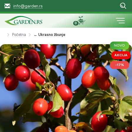
info@garden.rs
0
Početna
← Ukrasno žbunje
NOVO
AKCIJA
-17%