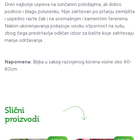
Dren najbolje uspeva na sunčanim položajima, ali dobro
podnosi i blagu polusenku. Nije zahtevan po pitanju zemljišta
i uspešno raste čak i na siromašnijim i kamenitim terenima.
Nakon ukorenjavanja pokazuje visoku otpornost na sušu,
zbog čega predstavlja odličan izbor za bašte koje zahtevaju
manje održavanja.
Napomena:
Biljka u saksiji razvijenog korena visine oko 40-
60cm.
Slični
proizvodi