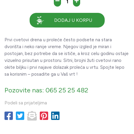
DODAJ U KORPU
Prvi cvetovi drena u proleće često podsete na stara
dvorišta i neko ranije vreme. Njegov izgled je miran i
postojan, bez potrebe da se ističe, a kroz celu godinu ostaje
vizuelno prisutan u prostoru. Sitni, brojni žuti cvetovi rano
okite biljku i prvi najave dolazak proleća u vrtu. Spojte lepo
sa korisnim – posadite ga u Vaš vrt !
Pozovite nas: 065 25 25 482
Podeli sa prijateljima