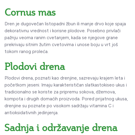
Cornus mas
Dren je dugovečan listopadni žbun ili manje drvo koje spaja
dekorativnu vrednost i korisne plodove. Posebno privlači
pažnju veoma ranim cvetanjem, kada se njegove grane
prekrivaju sitnim žutim cvetovima i unose boju u vrt još
tokom ranog proleća.
Plodovi drena
Plodovi drena, poznati kao drenjine, sazrevaju krajem leta i
početkom jeseni. Imaju karakterističan slatkastokiseo ukus i
tradicionalno se koriste za pripremu sokova, džemova,
kompota i drugih domaćih proizvoda. Pored prijatnog ukusa,
drenjine su poznate po visokom sadržaju vitamina C i
antioksidativnih jedinjenja.
Sadnja i održavanje drena