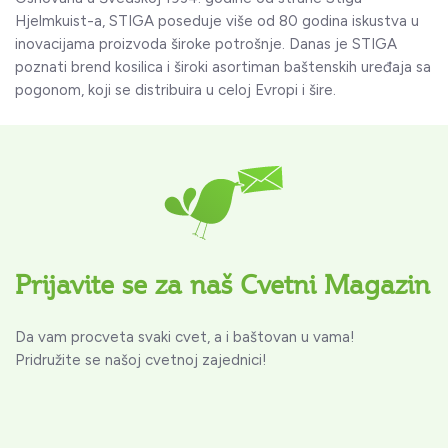
Hjelmkuist-a, STIGA poseduje više od 80 godina iskustva u
inovacijama proizvoda široke potrošnje. Danas je STIGA
poznati brend kosilica i široki asortiman baštenskih uređaja sa
pogonom, koji se distribuira u celoj Evropi i šire.
Prijavite se za naš Cvetni Magazin
Da vam procveta svaki cvet, a i baštovan u vama!
Pridružite se našoj cvetnoj zajednici!