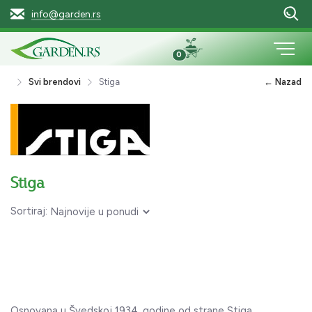
info@garden.rs
0
Svi brendovi
Stiga
← Nazad
Stiga
Sortiraj:
Osnovana u Švedskoj 1934. godine od strane Stiga